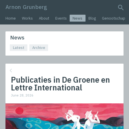
Arnon Grunberg
search query
Home
Works
About
Events
News
Blog
Genootschap
News
Latest
Archive
Publicaties in De Groene en
Lettre International
June 28, 2026