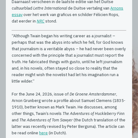
Daarnaast verscheen in de laatste editie van het Duitse
cultuurblad
Lettre International
de Duitse vertaling van
Arnons
essay
over het werk van graficus en schilder Félicien Rops,
dat eerder in
NRC
stond.
“Although Twain began his writing career as a journalist –
perhaps that was the abyss into which he fell, for God knows
that journalism is a veritable abyss – he had never been overly
concerned with the principle that a journalist must report the
truth. He fabricated things with gusto, until he left journalism
and, in his novels, often stayed so close to reality that the
reader might wish the novelist had let his imagination run a
little wilder.”
For the June 24, 2026, issue of
De Groene Amsterdammer
,
Arnon Grunberg wrote a profile about Samuel Clemens (1835-
1910), better known as Mark Twain. He discusses, among
other things, Twain’s novels
The Adventures of Huckleberry Finn
and
The Adventures of Tom Sawyer
(the Dutch translation of the
latter was recently revised by Peter Bergsma). The article can
be read online
here
(in Dutch).