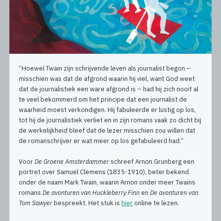
“Hoewel Twain zijn schrijvende leven als journalist begon –
misschien was dat de afgrond waarin hij viel, want God weet
dat de journalistiek een ware afgrond is – had hij zich nooit al
te veel bekommerd om het principe dat een journalist de
waarheid moest verkondigen. Hij fabuleerde er lustig op los,
tot hij de journalistiek verliet en in zijn romans vaak zo dicht bij
de werkelijkheid bleef dat de lezer misschien zou willen dat
de romanschrijver er wat meer op los gefabuleerd had.”
Voor
De Groene Amsterdammer
schreef Arnon Grunberg een
portret over Samuel Clemens (1835-1910), beter bekend
onder de naam Mark Twain, waarin Arnon onder meer Twains
romans
De avonturen van Huckleberry Finn
en
De avonturen van
Tom Sawyer
bespreekt. Het stuk is
hier
online te lezen.