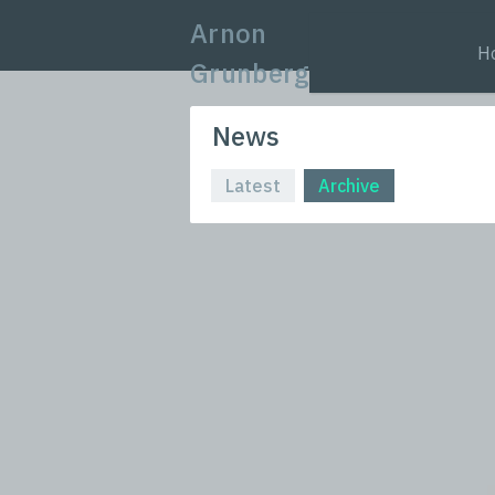
Arnon
H
Grunberg
News
Latest
Archive