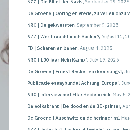
NZZ | Die Bibel der Nazis,
September 29, 2025
De Groene | Oorlog en vrede, zuiver en onzuiv
NRC | De gekwetsten,
September 9, 2025
NZZ | Wer braucht noch Bücher?,
August 12, 2
FD | Scharen en benen,
August 4, 2025
NRC | 100 jaar Mein Kampf,
July 19, 2025
De Groene | Ernest Becker en doodsangst,
Ju
Publicatie essaybundel Achtung, Europa!,
Jun
NRC | interview met Elke Heidenreich,
May 5, 
De Volkskrant | De dood en de 3D-printer,
Apr
De Groene | Auschwitz en de herinnering,
Mar
NZZ | Jeder hat das Recht begehrt zu werden