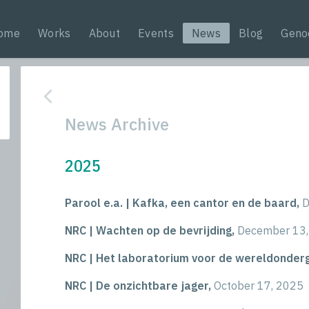
ome
Works
About
Events
News
Blog
Geno
News Archive
2025
Parool e.a. | Kafka, een cantor en de baard,
D
NRC | Wachten op de bevrijding,
December 13,
NRC | Het laboratorium voor de wereldonder
NRC | De onzichtbare jager,
October 17, 2025