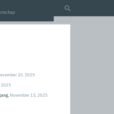
otschap
search query
ecember 20, 2025
 2025
gang,
November 15, 2025