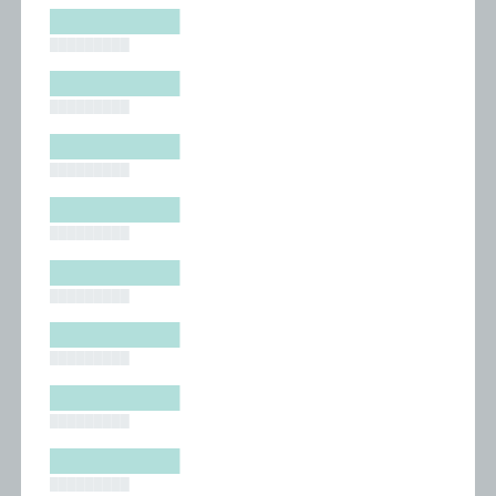
█████████
█████████
█████████
█████████
█████████
█████████
█████████
█████████
█████████
█████████
█████████
█████████
█████████
█████████
█████████
█████████