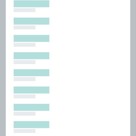
█████████
█████████
█████████
█████████
█████████
█████████
█████████
█████████
█████████
█████████
█████████
█████████
█████████
█████████
█████████
█████████