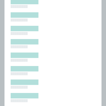
█████████
█████████
█████████
█████████
█████████
█████████
█████████
█████████
█████████
█████████
█████████
█████████
█████████
█████████
█████████
█████████