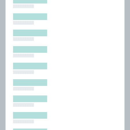
█████████
█████████
█████████
█████████
█████████
█████████
█████████
█████████
█████████
█████████
█████████
█████████
█████████
█████████
█████████