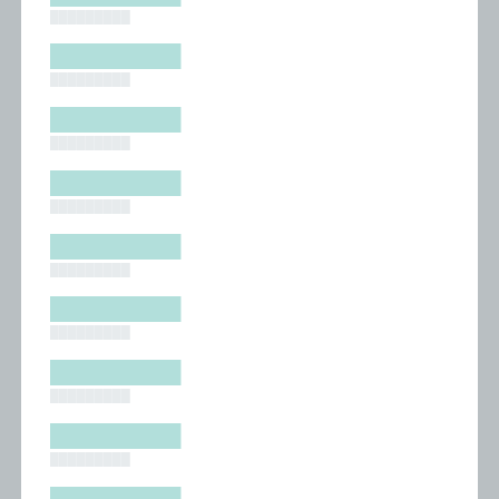
█████████
█████████
█████████
█████████
█████████
█████████
█████████
█████████
█████████
█████████
█████████
█████████
█████████
█████████
█████████
█████████