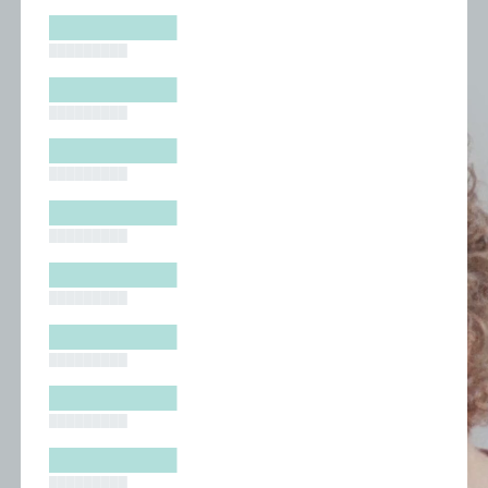
█████████
█████████
█████████
█████████
█████████
█████████
█████████
█████████
█████████
█████████
█████████
█████████
█████████
█████████
█████████
█████████