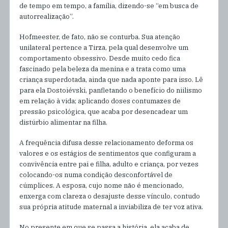
de tempo em tempo, a família, dizendo-se “em busca de
autorrealização”.
Hofmeester, de fato, não se conturba. Sua atenção
unilateral pertence a Tirza, pela qual desenvolve um
comportamento obsessivo. Desde muito cedo fica
fascinado pela beleza da menina e a trata como uma
criança superdotada, ainda que nada aponte para isso. Lê
para ela Dostoiévski, panfletando o benefício do niilismo
em relação à vida; aplicando doses contumazes de
pressão psicológica, que acaba por desencadear um
distúrbio alimentar na filha.
A frequência difusa desse relacionamento deforma os
valores e os estágios de sentimentos que configuram a
convivência entre pai e filha, adulto e criança, por vezes
colocando-os numa condição desconfortável de
cúmplices. A esposa, cujo nome não é mencionado,
enxerga com clareza o desajuste desse vínculo, contudo
sua própria atitude maternal a inviabiliza de ter voz ativa.
No presente em que se passa a história, ela acaba de