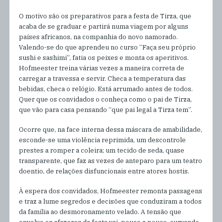
O motivo são os preparativos para a festa de Tirza, que
acaba de se graduar e partirá numa viagem por alguns
países africanos, na companhia do novo namorado.
Valendo-se do que aprendeu no curso “Faça seu próprio
sushi e sashimi”, fatia os peixes e monta os aperitivos.
Hofmeester treina várias vezes a maneira correta de
carregar a travessa e servir. Checa a temperatura das
bebidas, checa o relógio. Está arrumado antes de todos.
Quer que os convidados o conheça como o pai de Tirza,
que vão para casa pensando “que pai legal a Tirza tem”.
Ocorre que, na face interna dessa máscara de amabilidade,
esconde-se uma violência reprimida, um descontrole
prestes a romper a coleira; um tecido de seda, quase
transparente, que faz as vezes de anteparo para um teatro
doentio, de relações disfuncionais entre atores hostis.
À espera dos convidados, Hofmeester remonta passagens
e traz a lume segredos e decisões que conduziram a todos
da família ao desmoronamento velado. A tensão que