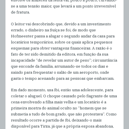
envolve os afazeres da festa vai, pouco a pouco, curvando-
se a uma tensão maior, que levará a um ponto irreversível
de fratura.
O leitor vai descobrindo que, devido a um investimento
errado, o dinheiro na Suíça se foi, de modo que
Hofmeester passa a alugar o segundo andar da casa para
locatários temporários, sobre os quais aplica pequenos
esquemas para obter vantagens financeiras. A razão é o
fato de ter sido demitido da editora, em função da sua
incapacidade “de revelar um autor de peso”; circunstância
que esconde da família, arrumando-se todos os dias e
saindo para frequentar o salão de um aeroporto, onde
gasta o tempo acenando para as pessoas que embarcam.
Em dado momento, usa Ibi, então uma adolescente, para
coletar o aluguel. O choque causado pelo flagrante de uma
cena envolvendo a filha mais velha e um locatário é a
primeira mostra do animal oculto no “homem que se
submetia a tudo de bom grado, que não protestava”. Como
resultado ocorre a partida de Ibi, deixando-o mais
disponível para Tirza, já que a própria esposa abandona,