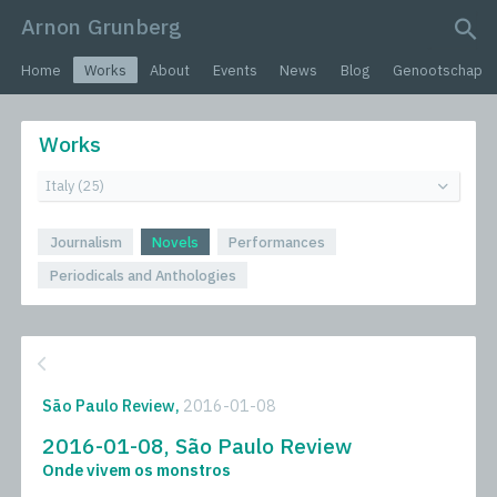
Arnon Grunberg
search query
Home
Works
About
Events
News
Blog
Genootschap
Works
Journalism
Novels
Performances
Periodicals and Anthologies
São Paulo Review,
2016-01-08
2016-01-08, São Paulo Review
Onde vivem os monstros