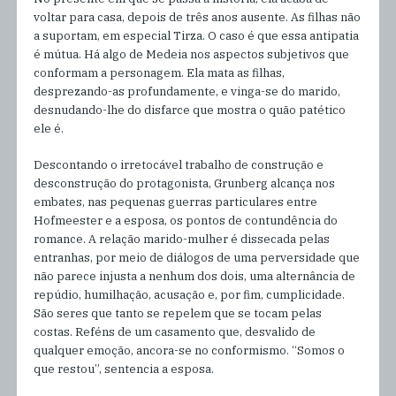
voltar para casa, depois de três anos ausente. As filhas não
a suportam, em especial Tirza. O caso é que essa antipatia
é mútua. Há algo de Medeia nos aspectos subjetivos que
conformam a personagem. Ela mata as filhas,
desprezando-as profundamente, e vinga-se do marido,
desnudando-lhe do disfarce que mostra o quão patético
ele é.
Descontando o irretocável trabalho de construção e
desconstrução do protagonista, Grunberg alcança nos
embates, nas pequenas guerras particulares entre
Hofmeester e a esposa, os pontos de contundência do
romance. A relação marido-mulher é dissecada pelas
entranhas, por meio de diálogos de uma perversidade que
não parece injusta a nenhum dos dois, uma alternância de
repúdio, humilhação, acusação e, por fim, cumplicidade.
São seres que tanto se repelem que se tocam pelas
costas. Reféns de um casamento que, desvalido de
qualquer emoção, ancora-se no conformismo. “Somos o
que restou”, sentencia a esposa.