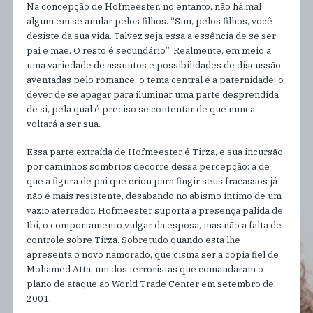
Na concepção de Hofmeester, no entanto, não há mal
algum em se anular pelos filhos. “Sim, pelos filhos, você
desiste da sua vida. Talvez seja essa a essência de se ser
pai e mãe. O resto é secundário”. Realmente, em meio a
uma variedade de assuntos e possibilidades de discussão
aventadas pelo romance, o tema central é a paternidade; o
dever de se apagar para iluminar uma parte desprendida
de si, pela qual é preciso se contentar de que nunca
voltará a ser sua.
Essa parte extraída de Hofmeester é Tirza, e sua incursão
por caminhos sombrios decorre dessa percepção: a de
que a figura de pai que criou para fingir seus fracassos já
não é mais resistente, desabando no abismo íntimo de um
vazio aterrador. Hofmeester suporta a presença pálida de
Ibi, o comportamento vulgar da esposa, mas não a falta de
controle sobre Tirza. Sobretudo quando esta lhe
apresenta o novo namorado, que cisma ser a cópia fiel de
Mohamed Atta, um dos terroristas que comandaram o
plano de ataque ao World Trade Center em setembro de
2001.