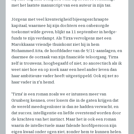
met het laatste manuscript van een auteur in zijn tas.
Jörgens met veel krenterigheid bijeengeschraapte
kapitaal, waarmee hij zijn dochters een onbezorgde
toekomst wilde geven, blijkt na 11 september in hedge-
funds te zijn verdampt. Als Tirza vervolgens met een
Marokkaans vriendje thuiskomt ziet hij in hem
Mohammed Atta, de hoofddader van de 9/11-aanslagen, en
daarmee de oorzaak van zijn financiële teloorgang. Tirza
zelf is trouwens, hoogbegaafd of niet, zo anorectisch als ik
weet niet hoe en op zoek naar een heel ander leven dan
haar ambitieuze vader heeft uitgestippeld. Ook zij zet zo
haar vader in z'n hemd.
'Tirza' is een roman zoals we er intussen meer van
Grunberg kennen, over losers die in de gaten krijgen dat
de wereld meedogenlozer is dan ze hadden verwacht, en
dat succes, intelligentie en liefde overstemd worden door
de krachten van het instinct. Maar het is ook een roman
waarin de intellectuele maar falende hoofdpersoon zijn
eigen kwaal onder ogen ziet, zonder hem te kunnen helen.