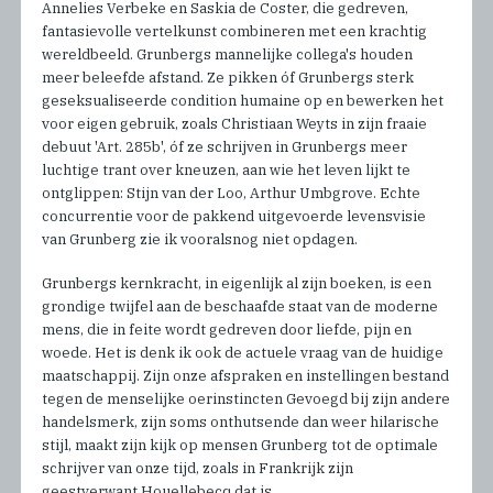
Annelies Verbeke en Saskia de Coster, die gedreven,
fantasievolle vertelkunst combineren met een krachtig
wereldbeeld. Grunbergs mannelijke collega's houden
meer beleefde afstand. Ze pikken óf Grunbergs sterk
geseksualiseerde condition humaine op en bewerken het
voor eigen gebruik, zoals Christiaan Weyts in zijn fraaie
debuut 'Art. 285b', óf ze schrijven in Grunbergs meer
luchtige trant over kneuzen, aan wie het leven lijkt te
ontglippen: Stijn van der Loo, Arthur Umbgrove. Echte
concurrentie voor de pakkend uitgevoerde levensvisie
van Grunberg zie ik vooralsnog niet opdagen.
Grunbergs kernkracht, in eigenlijk al zijn boeken, is een
grondige twijfel aan de beschaafde staat van de moderne
mens, die in feite wordt gedreven door liefde, pijn en
woede. Het is denk ik ook de actuele vraag van de huidige
maatschappij. Zijn onze afspraken en instellingen bestand
tegen de menselijke oerinstincten Gevoegd bij zijn andere
handelsmerk, zijn soms onthutsende dan weer hilarische
stijl, maakt zijn kijk op mensen Grunberg tot de optimale
schrijver van onze tijd, zoals in Frankrijk zijn
geestverwant Houellebecq dat is.