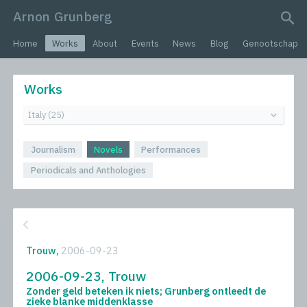
Arnon Grunberg
search query
Home
Works
About
Events
News
Blog
Genootschap
Works
Journalism
Novels
Performances
Periodicals and Anthologies
Trouw,
2006-09-23
2006-09-23, Trouw
Zonder geld beteken ik niets; Grunberg ontleedt de
zieke blanke middenklasse