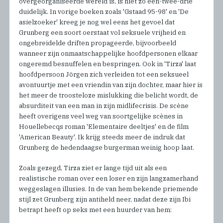
overgeorganiseerde wereld is, is niet zo een-twee-drie
duidelijk. In vorige boeken zoals 'Gstaad 95-98' en 'De
asielzoeker' kreeg je nog wel eens het gevoel dat
Grunberg een soort oerstaat vol seksuele vrijheid en
ongebreidelde driften propageerde, bijvoorbeeld
wanneer zijn onmaatschappelijke hoofdpersonen elkaar
ongeremd besnuffelen en bespringen. Ook in 'Tirza' laat
hoofdpersoon Jörgen zich verleiden tot een seksueel
avontuurtje met een vriendin van zijn dochter, maar hier is
het meer de troosteloze mislukking die belicht wordt, de
absurditeit van een man in zijn midlifecrisis. De scène
heeft overigens veel weg van soortgelijke scènes in
Houellebecqs roman 'Elementaire deeltjes' en de film
'American Beauty'. Ik krijg steeds meer de indruk dat
Grunberg de hedendaagse burgerman weinig hoop laat.
Zoals gezegd, Tirza ziet er lange tijd uit als een
realistische roman over een loser en zijn langzamerhand
weggeslagen illusies. In de van hem bekende priemende
stijl zet Grunberg zijn antiheld neer, nadat deze zijn Ibi
betrapt heeft op seks met een huurder van hem: