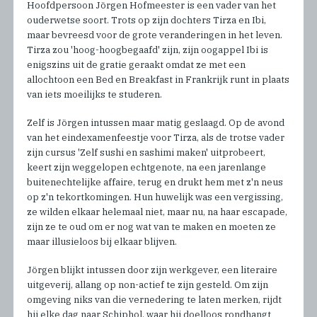
Hoofdpersoon Jörgen Hofmeester is een vader van het
ouderwetse soort. Trots op zijn dochters Tirza en Ibi,
maar bevreesd voor de grote veranderingen in het leven.
Tirza zou 'hoog-hoogbegaafd' zijn, zijn oogappel Ibi is
enigszins uit de gratie geraakt omdat ze met een
allochtoon een Bed en Breakfast in Frankrijk runt in plaats
van iets moeilijks te studeren.
Zelf is Jörgen intussen maar matig geslaagd. Op de avond
van het eindexamenfeestje voor Tirza, als de trotse vader
zijn cursus 'Zelf sushi en sashimi maken' uitprobeert,
keert zijn weggelopen echtgenote, na een jarenlange
buitenechtelijke affaire, terug en drukt hem met z'n neus
op z'n tekortkomingen. Hun huwelijk was een vergissing,
ze wilden elkaar helemaal niet, maar nu, na haar escapade,
zijn ze te oud om er nog wat van te maken en moeten ze
maar illusieloos bij elkaar blijven.
Jörgen blijkt intussen door zijn werkgever, een literaire
uitgeverij, allang op non-actief te zijn gesteld. Om zijn
omgeving niks van die vernedering te laten merken, rijdt
hij elke dag naar Schiphol, waar hij doelloos rondhangt