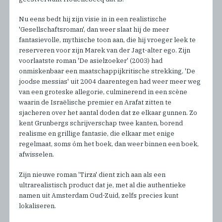
Nu eens bedt hij zijn visie in in een realistische
'Gesellschaftsroman', dan weer slaat hij de meer
fantasievolle, mythische toon aan, die hij vroeger leek te
reserveren voor zijn Marek van der Jagt-alter ego. Zijn
voorlaatste roman 'De asielzoeker' (2003) had
onmiskenbaar een maatschappijkritische strekking, 'De
joodse messias' uit 2004 daarentegen had weer meer weg
van een groteske allegorie, culminerend in een scène
waarin de Israëlische premier en Arafat zitten te
sjacheren over het aantal doden dat ze elkaar gunnen. Zo
kent Grunbergs schrijverschap twee kanten, borend
realisme en grillige fantasie, die elkaar met enige
regelmaat, soms óm het boek, dan weer binnen een boek,
afwisselen.
Zijn nieuwe roman 'Tirza' dient zich aan als een
ultrarealistisch product dat je, met al die authentieke
namen uit Amsterdam Oud-Zuid, zelfs precies kunt
lokaliseren.