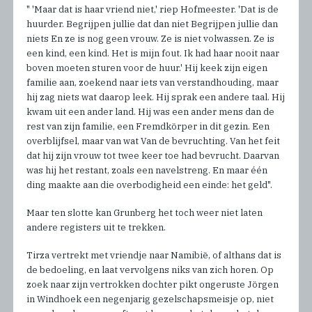
" 'Maar dat is haar vriend niet,' riep Hofmeester. 'Dat is de
huurder. Begrijpen jullie dat dan niet Begrijpen jullie dan
niets En ze is nog geen vrouw. Ze is niet volwassen. Ze is
een kind, een kind. Het is mijn fout. Ik had haar nooit naar
boven moeten sturen voor de huur.' Hij keek zijn eigen
familie aan, zoekend naar iets van verstandhouding, maar
hij zag niets wat daarop leek. Hij sprak een andere taal. Hij
kwam uit een ander land. Hij was een ander mens dan de
rest van zijn familie, een Fremdkörper in dit gezin. Een
overblijfsel, maar van wat Van de bevruchting. Van het feit
dat hij zijn vrouw tot twee keer toe had bevrucht. Daarvan
was hij het restant, zoals een navelstreng. En maar één
ding maakte aan die overbodigheid een einde: het geld".
Maar ten slotte kan Grunberg het toch weer niet laten
andere registers uit te trekken.
Tirza vertrekt met vriendje naar Namibië, of althans dat is
de bedoeling, en laat vervolgens niks van zich horen. Op
zoek naar zijn vertrokken dochter pikt ongeruste Jörgen
in Windhoek een negenjarig gezelschapsmeisje op, niet