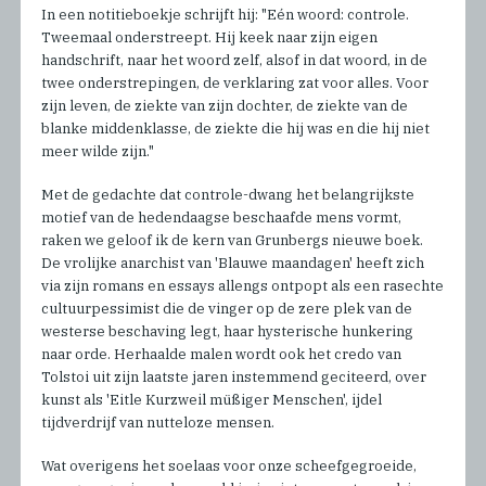
In een notitieboekje schrijft hij: "Eén woord: controle.
Tweemaal onderstreept. Hij keek naar zijn eigen
handschrift, naar het woord zelf, alsof in dat woord, in de
twee onderstrepingen, de verklaring zat voor alles. Voor
zijn leven, de ziekte van zijn dochter, de ziekte van de
blanke middenklasse, de ziekte die hij was en die hij niet
meer wilde zijn."
Met de gedachte dat controle-dwang het belangrijkste
motief van de hedendaagse beschaafde mens vormt,
raken we geloof ik de kern van Grunbergs nieuwe boek.
De vrolijke anarchist van 'Blauwe maandagen' heeft zich
via zijn romans en essays allengs ontpopt als een rasechte
cultuurpessimist die de vinger op de zere plek van de
westerse beschaving legt, haar hysterische hunkering
naar orde. Herhaalde malen wordt ook het credo van
Tolstoi uit zijn laatste jaren instemmend geciteerd, over
kunst als 'Eitle Kurzweil müßiger Menschen', ijdel
tijdverdrijf van nutteloze mensen.
Wat overigens het soelaas voor onze scheefgegroeide,