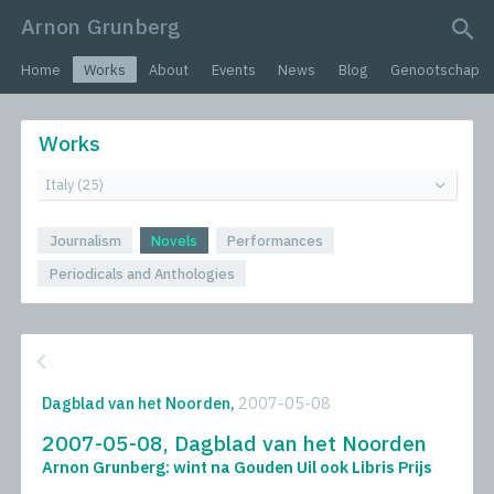
Arnon Grunberg
search query
Home
Works
About
Events
News
Blog
Genootschap
Works
Journalism
Novels
Performances
Periodicals and Anthologies
Dagblad van het Noorden,
2007-05-08
2007-05-08, Dagblad van het Noorden
Arnon Grunberg: wint na Gouden Uil ook Libris Prijs