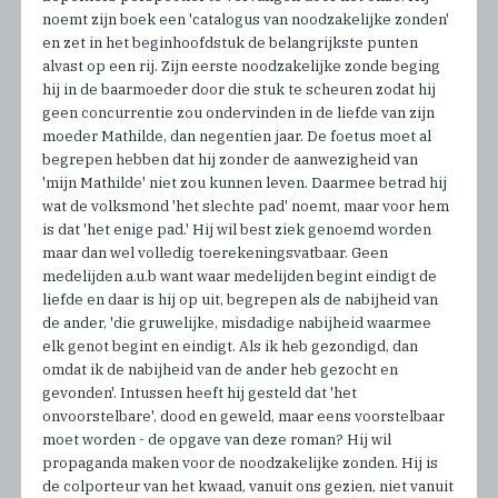
noemt zijn boek een 'catalogus van noodzakelijke zonden'
en zet in het beginhoofdstuk de belangrijkste punten
alvast op een rij. Zijn eerste noodzakelijke zonde beging
hij in de baarmoeder door die stuk te scheuren zodat hij
geen concurrentie zou ondervinden in de liefde van zijn
moeder Mathilde, dan negentien jaar. De foetus moet al
begrepen hebben dat hij zonder de aanwezigheid van
'mijn Mathilde' niet zou kunnen leven. Daarmee betrad hij
wat de volksmond 'het slechte pad' noemt, maar voor hem
is dat 'het enige pad.' Hij wil best ziek genoemd worden
maar dan wel volledig toerekeningsvatbaar. Geen
medelijden a.u.b want waar medelijden begint eindigt de
liefde en daar is hij op uit, begrepen als de nabijheid van
de ander, 'die gruwelijke, misdadige nabijheid waarmee
elk genot begint en eindigt. Als ik heb gezondigd, dan
omdat ik de nabijheid van de ander heb gezocht en
gevonden'. Intussen heeft hij gesteld dat 'het
onvoorstelbare', dood en geweld, maar eens voorstelbaar
moet worden - de opgave van deze roman? Hij wil
propaganda maken voor de noodzakelijke zonden. Hij is
de colporteur van het kwaad, vanuit ons gezien, niet vanuit