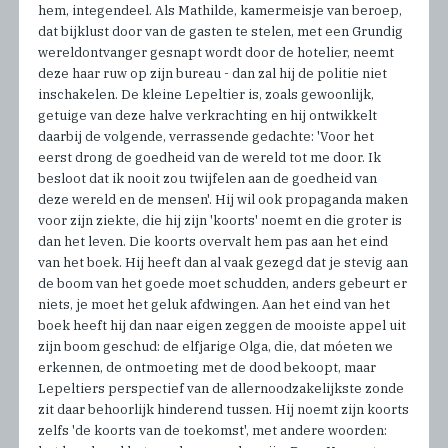
hem, integendeel. Als Mathilde, kamermeisje van beroep,
dat bijklust door van de gasten te stelen, met een Grundig
wereldontvanger gesnapt wordt door de hotelier, neemt
deze haar ruw op zijn bureau - dan zal hij de politie niet
inschakelen. De kleine Lepeltier is, zoals gewoonlijk,
getuige van deze halve verkrachting en hij ontwikkelt
daarbij de volgende, verrassende gedachte: 'Voor het
eerst drong de goedheid van de wereld tot me door. Ik
besloot dat ik nooit zou twijfelen aan de goedheid van
deze wereld en de mensen'. Hij wil ook propaganda maken
voor zijn ziekte, die hij zijn 'koorts' noemt en die groter is
dan het leven. Die koorts overvalt hem pas aan het eind
van het boek. Hij heeft dan al vaak gezegd dat je stevig aan
de boom van het goede moet schudden, anders gebeurt er
niets, je moet het geluk afdwingen. Aan het eind van het
boek heeft hij dan naar eigen zeggen de mooiste appel uit
zijn boom geschud: de elfjarige Olga, die, dat móeten we
erkennen, de ontmoeting met de dood bekoopt, maar
Lepeltiers perspectief van de allernoodzakelijkste zonde
zit daar behoorlijk hinderend tussen. Hij noemt zijn koorts
zelfs 'de koorts van de toekomst', met andere woorden: