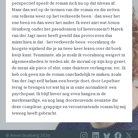
perspectief speelt de roman zich nu op dat niveau af.
Maar dan wel op de termen van die roman en die zetten
ons telkens weer op het verkeerde been - dan weer het
ene been en dan weer het ander. Ik weet niet wat Arnon
Grunberg onder het pseudoniem (of heteroniem?) Marek
van der Jagt meer heeft gewild dan provoceren dus
misschien is dat - het verkeerde been -vooralsnog de
hoogste wijsheid die je na twee keer lezen over dit boek
kwijt kunt. Tenminste, als je zoals ik vooralsnog weigert in
algemeenheden te treden als: de moraal op zijn kop gezet,
de mens als piece of shit, onze duistere verlangens, etc. Ik
heb ook geen zin de roman onschadelijk te maken, zoals
Van der Jagt zelf helaas een beetje doet, door Lepeltier
terug te brengen tot wat hij is in onze normaliteit: een
psychopaat. Ik blijf liever nog even hangen in de
merkwaardige, en nog lang doorzeurende sensatie die
deze complexe, grappige en verontrustende roman bij mij
teweeg heeft gebracht.
© Arnon Grunberg 2026