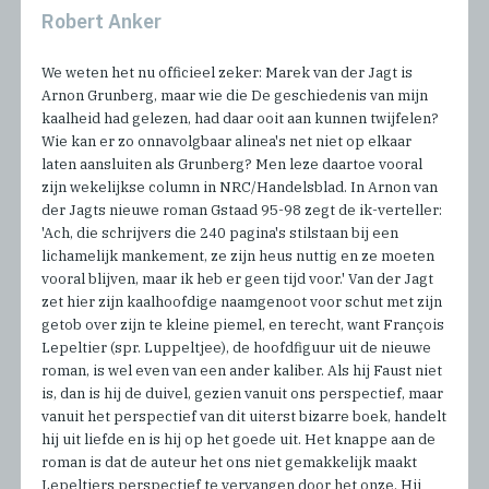
Robert Anker
We weten het nu officieel zeker: Marek van der Jagt is
Arnon Grunberg, maar wie die De geschiedenis van mijn
kaalheid had gelezen, had daar ooit aan kunnen twijfelen?
Wie kan er zo onnavolgbaar alinea's net niet op elkaar
laten aansluiten als Grunberg? Men leze daartoe vooral
zijn wekelijkse column in NRC/Handelsblad. In Arnon van
der Jagts nieuwe roman Gstaad 95-98 zegt de ik-verteller:
'Ach, die schrijvers die 240 pagina's stilstaan bij een
lichamelijk mankement, ze zijn heus nuttig en ze moeten
vooral blijven, maar ik heb er geen tijd voor.' Van der Jagt
zet hier zijn kaalhoofdige naamgenoot voor schut met zijn
getob over zijn te kleine piemel, en terecht, want François
Lepeltier (spr. Luppeltjee), de hoofdfiguur uit de nieuwe
roman, is wel even van een ander kaliber. Als hij Faust niet
is, dan is hij de duivel, gezien vanuit ons perspectief, maar
vanuit het perspectief van dit uiterst bizarre boek, handelt
hij uit liefde en is hij op het goede uit. Het knappe aan de
roman is dat de auteur het ons niet gemakkelijk maakt
Lepeltiers perspectief te vervangen door het onze. Hij