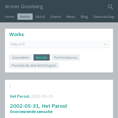
Arnon Grunberg
search query
Home
Works
About
Events
News
Blog
Genootschap
Works
Journalism
Novels
Performances
Periodicals and Anthologies
Het Parool,
2002-05-31
2002-05-31, Het Parool
Doorzeurende sensatie