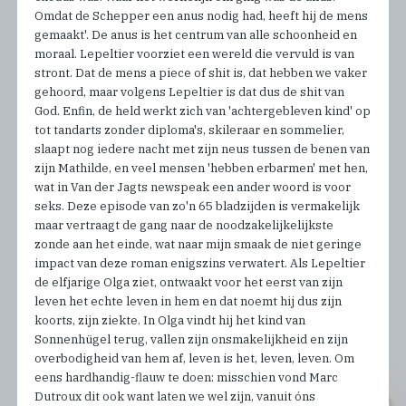
Omdat de Schepper een anus nodig had, heeft hij de mens
gemaakt'. De anus is het centrum van alle schoonheid en
moraal. Lepeltier voorziet een wereld die vervuld is van
stront. Dat de mens a piece of shit is, dat hebben we vaker
gehoord, maar volgens Lepeltier is dat dus de shit van
God. Enfin, de held werkt zich van 'achtergebleven kind' op
tot tandarts zonder diploma's, skileraar en sommelier,
slaapt nog iedere nacht met zijn neus tussen de benen van
zijn Mathilde, en veel mensen 'hebben erbarmen' met hen,
wat in Van der Jagts newspeak een ander woord is voor
seks. Deze episode van zo'n 65 bladzijden is vermakelijk
maar vertraagt de gang naar de noodzakelijkelijkste
zonde aan het einde, wat naar mijn smaak de niet geringe
impact van deze roman enigszins verwatert. Als Lepeltier
de elfjarige Olga ziet, ontwaakt voor het eerst van zijn
leven het echte leven in hem en dat noemt hij dus zijn
koorts, zijn ziekte. In Olga vindt hij het kind van
Sonnenhügel terug, vallen zijn onsmakelijkheid en zijn
overbodigheid van hem af, leven is het, leven, leven. Om
eens hardhandig-flauw te doen: misschien vond Marc
Dutroux dit ook want laten we wel zijn, vanuit óns