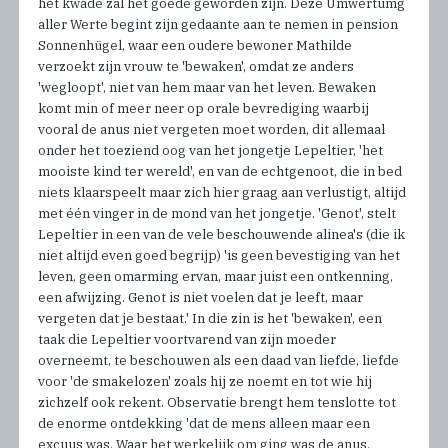
het kwade zal het goede geworden zijn. Deze Umwertumg
aller Werte begint zijn gedaante aan te nemen in pension
Sonnenhügel, waar een oudere bewoner Mathilde
verzoekt zijn vrouw te 'bewaken', omdat ze anders
'wegloopt', niet van hem maar van het leven. Bewaken
komt min of meer neer op orale bevrediging waarbij
vooral de anus niet vergeten moet worden, dit allemaal
onder het toeziend oog van het jongetje Lepeltier, 'het
mooiste kind ter wereld', en van de echtgenoot, die in bed
niets klaarspeelt maar zich hier graag aan verlustigt, altijd
met één vinger in de mond van het jongetje. 'Genot', stelt
Lepeltier in een van de vele beschouwende alinea's (die ik
niet altijd even goed begrijp) 'is geen bevestiging van het
leven, geen omarming ervan, maar juist een ontkenning,
een afwijzing. Genot is niet voelen dat je leeft, maar
vergeten dat je bestaat.' In die zin is het 'bewaken', een
taak die Lepeltier voortvarend van zijn moeder
overneemt, te beschouwen als een daad van liefde, liefde
voor 'de smakelozen' zoals hij ze noemt en tot wie hij
zichzelf ook rekent. Observatie brengt hem tenslotte tot
de enorme ontdekking 'dat de mens alleen maar een
excuus was. Waar het werkelijk om ging was de anus.