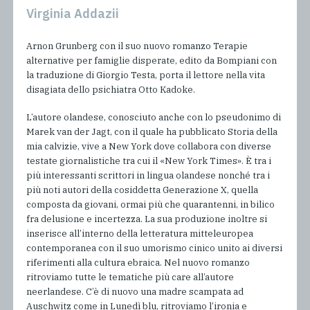
Virginia Addazii
Arnon Grunberg con il suo nuovo romanzo Terapie
alternative per famiglie disperate, edito da Bompiani con
la traduzione di Giorgio Testa, porta il lettore nella vita
disagiata dello psichiatra Otto Kadoke.
L’autore olandese, conosciuto anche con lo pseudonimo di
Marek van der Jagt, con il quale ha pubblicato Storia della
mia calvizie, vive a New York dove collabora con diverse
testate giornalistiche tra cui il «New York Times». È tra i
più interessanti scrittori in lingua olandese nonché tra i
più noti autori della cosiddetta Generazione X, quella
composta da giovani, ormai più che quarantenni, in bilico
fra delusione e incertezza. La sua produzione inoltre si
inserisce all’interno della letteratura mitteleuropea
contemporanea con il suo umorismo cinico unito ai diversi
riferimenti alla cultura ebraica. Nel nuovo romanzo
ritroviamo tutte le tematiche più care all’autore
neerlandese. C’è di nuovo una madre scampata ad
Auschwitz come in Lunedì blu, ritroviamo l’ironia e