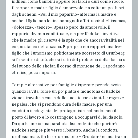
indifesi come bambini eppure testardi e duri come rocce.
Il rapporto madre-figlio è amorevole e a volte un po’ fuori
dagli schemi. «Sei il mio paparino» afferma la madre e
anche il figlio non lesina nomignoli affettuosi: «bellissima»,
«dolcezza», «tesoro». Spesso però da amorevole, il
rapporto diventa conflittuale, ma per Kadoke l’invettiva
che la madre gli riserva è la spia che c’è ancora vitalità nel
corpo stanco dell’anziana. È proprio nei rapporti madre-
figlio che l’umorismo politicamente scorretto di Grunberg
si fa sentire di più, che si tratti del problema della doccia o
del suono dello shōfār, il corno di montone del Capodanno
ebraico, poco importa.
Terapie alternative per famiglie disperate prende avvio
quando la vita, forse un po’ piatta e monotona di Kadoke,
viene stravolta a causa delle sue stesse azioni. Le ragazze
nepalesi che si prendono cura della madre, per una
condotta inadeguata del protagonista, abbandonano il
posto di lavoro e lo costringono a occuparsi di lei da solo.
Da qui ha inizio una parabola discendente che porterà
Kadoke sempre più verso il baratro. Anche la condotta
professionale, fin lì irreprensibile – Grunberg ci mostra un