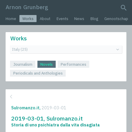
Arnon Grunberg
search query
Home
Works
About
Events
News
Blog
Genootschap
Works
Journalism
Novels
Performances
Periodicals and Anthologies
Sulromanzo.it,
2019-03-01
2019-03-01, Sulromanzo.it
Storia di uno psichiatra dalla vita disagiata