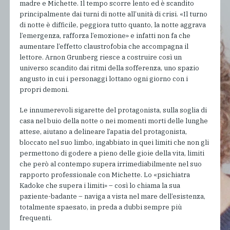
madre e Michette. Il tempo scorre lento ed è scandito
principalmente dai turni di notte all’unità di crisi. «Il turno
di notte è difficile, peggiora tutto quanto, la notte aggrava
l’emergenza, rafforza l’emozione» e infatti non fa che
aumentare l’effetto claustrofobia che accompagna il
lettore. Arnon Grunberg riesce a costruire così un
universo scandito dai ritmi della sofferenza, uno spazio
angusto in cui i personaggi lottano ogni giorno con i
propri demoni.
Le innumerevoli sigarette del protagonista, sulla soglia di
casa nel buio della notte o nei momenti morti delle lunghe
attese, aiutano a delineare l’apatia del protagonista,
bloccato nel suo limbo, ingabbiato in quei limiti che non gli
permettono di godere a pieno delle gioie della vita, limiti
che però al contempo supera irrimediabilmente nel suo
rapporto professionale con Michette. Lo «psichiatra
Kadoke che supera i limiti» – così lo chiama la sua
paziente-badante – naviga a vista nel mare dell’esistenza,
totalmente spaesato, in preda a dubbi sempre più
frequenti.