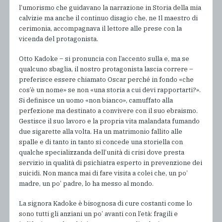
l’umorismo che guidavano la narrazione in Storia della mia
calvizie ma anche il continuo disagio che, ne Il maestro di
cerimonia, accompagnava il lettore alle prese con la
vicenda del protagonista.
Otto Kadoke – si pronuncia con l’accento sulla e, ma se
qualcuno sbaglia, il nostro protagonista lascia correre –
preferisce essere chiamato Oscar perché in fondo «che
cos’è un nome» se non «una storia a cui devi rapportarti?».
Si definisce un uomo «non bianco», camuffato alla
perfezione ma destinato a convivere con il suo ebraismo.
Gestisce il suo lavoro e la propria vita malandata fumando
due sigarette alla volta. Ha un matrimonio fallito alle
spalle e di tanto in tanto si concede una storiella con
qualche specializzanda dell’unità di crisi dove presta
servizio in qualità di psichiatra esperto in prevenzione dei
suicidi. Non manca mai di fare visita a colei che, un po’
madre, un po’ padre, lo ha messo al mondo.
La signora Kadoke è bisognosa di cure costanti come lo
sono tutti gli anziani un po’ avanti con l’età: fragili e