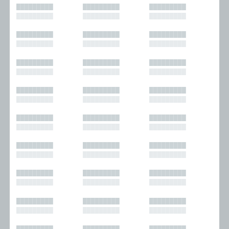
█████████
█████████
█████████
█████████
█████████
█████████
█████████
█████████
█████████
█████████
█████████
█████████
█████████
█████████
█████████
█████████
█████████
█████████
█████████
█████████
█████████
█████████
█████████
█████████
█████████
█████████
█████████
█████████
█████████
█████████
█████████
█████████
█████████
█████████
█████████
█████████
█████████
█████████
█████████
█████████
█████████
█████████
█████████
█████████
█████████
█████████
█████████
█████████
█████████
█████████
█████████