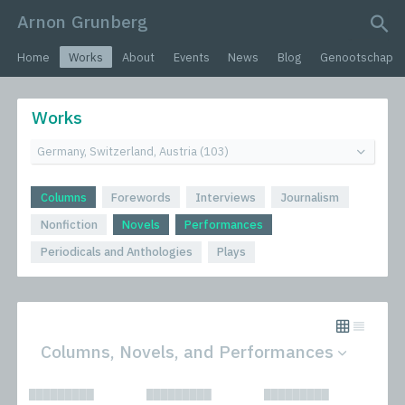
Arnon Grunberg
search query
Home
Works
About
Events
News
Blog
Genootschap
Works
Columns
Forewords
Interviews
Journalism
Nonfiction
Novels
Performances
Periodicals and Anthologies
Plays
Columns, Novels, and Performances
All
Novels
█████████
█████████
█████████
Columns
Performances