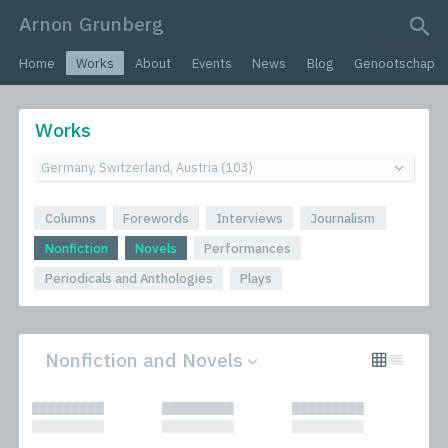
Arnon Grunberg
search query
Home
Works
About
Events
News
Blog
Genootschap
Works
Columns
Forewords
Interviews
Journalism
Nonfiction
Novels
Performances
Periodicals and Anthologies
Plays
Nonfiction and Novels
All
Novels
█████████
█████████
█████████
Columns
Performances
█████████
█████████
█████████
Forewords
Periodicals and