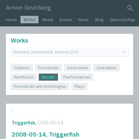
Arnon Grunberg
search query
Home
Works
About
Events
News
Blog
Genootschap
Works
Columns
Forewords
Interviews
Journalism
Nonfiction
Novels
Performances
Periodicals and Anthologies
Plays
Triggerfish,
2008-05-14
2008-05-14, Triggerfish