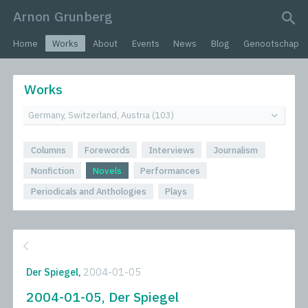
Arnon Grunberg
search query
Home
Works
About
Events
News
Blog
Genootschap
Works
Columns
Forewords
Interviews
Journalism
Nonfiction
Novels
Performances
Periodicals and Anthologies
Plays
Der Spiegel,
2004-01-05
2004-01-05, Der Spiegel