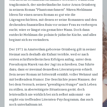
tragikomisch, der niederländische Autor Arnon Grünberg
in seinem Roman "Phantomschmerz". Wären Mehlmans
Ideen für einen neuen Roman so gut wie die
Lügengeschichten, mit denen er seine Romanzen und den
drohenden finanziellen Ruin vor seiner Frau zu verbergen
sucht, wäre er längst ein gemachter Mann. Doch dann
entdeckt Mehlman die polnisch-jüdische Küche, und alles
beginnt sich zu verändern.
Der 1971 in Amsterdam geborene Grünberg gilt in seiner
Heimat auch deshalb als Enfant terrible, weil er nach
ersten schriftstellerischen Erfolgen anfing, unter dem
Pseudonym Marek van der Jagt zu schreiben. Das führte
dazu, dass er zweimal denselben Literaturpreis erhielt.
Sein neuer Roman ist bittersüß erzählt, voller Wehmut und
mit beißendem Humor. Die Geschichte jenes Mannes, der
bei dem Versuch, seinen "gewaltigen Hunger" nach Leben
zu stillen, in aberwitzigste Situationen gerät, doch
letztendlich nie wirklich bei sich selbst ankommt - sie
ergibt ein treffendes Literaten-Psychogramm, das auch
noch unterhaltsam ist.