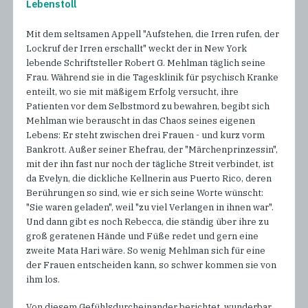
Lebenstoll
Mit dem seltsamen Appell "Aufstehen, die Irren rufen, der
Lockruf der Irren erschallt" weckt der in New York
lebende Schriftsteller Robert G. Mehlman täglich seine
Frau. Während sie in die Tagesklinik für psychisch Kranke
enteilt, wo sie mit mäßigem Erfolg versucht, ihre
Patienten vor dem Selbstmord zu bewahren, begibt sich
Mehlman wie berauscht in das Chaos seines eigenen
Lebens: Er steht zwischen drei Frauen - und kurz vorm
Bankrott. Außer seiner Ehefrau, der "Märchenprinzessin",
mit der ihn fast nur noch der tägliche Streit verbindet, ist
da Evelyn, die dickliche Kellnerin aus Puerto Rico, deren
Berührungen so sind, wie er sich seine Worte wünscht:
"Sie waren geladen", weil "zu viel Verlangen in ihnen war".
Und dann gibt es noch Rebecca, die ständig über ihre zu
groß geratenen Hände und Füße redet und gern eine
zweite Mata Hari wäre. So wenig Mehlman sich für eine
der Frauen entscheiden kann, so schwer kommen sie von
ihm los.
Von diesem Gefühlsdurcheinander berichtet, wunderbar