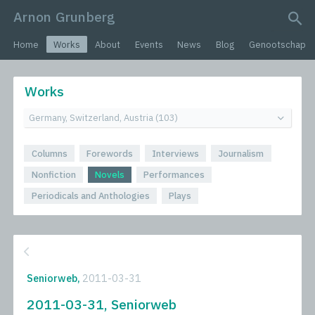
Arnon Grunberg
search query
Home
Works
About
Events
News
Blog
Genootschap
Works
Columns
Forewords
Interviews
Journalism
Nonfiction
Novels
Performances
Periodicals and Anthologies
Plays
Seniorweb,
2011-03-31
2011-03-31, Seniorweb