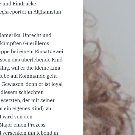
se und Eindrücke
iegsreporter in Afghanistan
üdamerika. Unrecht und
bekämpften Guerilleros
uppe bei einem Einsatz zwei
ossen das überlebende Kind
ig, will er die kleine Lina
. Liebe auf Kommando geht
Gewissen, denn er ist loyal,
s diesem schlechten
esetzten, der mit seiner
hm ein eigenes Kind), zu
it wird von den
Major einen Prozess,
d versenken ihn lebend in