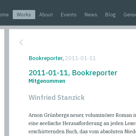
ome
Works
About
Events
News
Blog
Geno
Bookreporter,
2011-01-11
2011-01-11, Bookreporter
Mitgenommen
Winfried Stanzick
Arnon Grünbergs neuer, voluminöser Roman is
eine seelische Herausforderung an jeden Leser
erschütternden Buch, das vom absoluten Nied