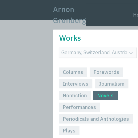
Arnon
H
Grunberg
Works
Columns
Forewords
Interviews
Journalism
Nonfiction
Novels
Performances
Periodicals and Anthologies
Plays