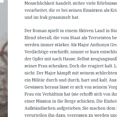
Menschlichkeit handelt, sicher viele Erlebnis
verarbeitet, die er bei seinen Einsätzen als Kr
und im Irak gesammelt hat.
Der Roman spielt in einem fiktiven Land in S
Elend überall, die vom Staat als Terroristen 
werden immer stärker. Als Major Anthonys Gr
Verdächtige erschießt, nimmt er kurz entschl
der Opfer mit nach Hause. Selbst zeugungsunfäh
seiner Frau schenken. Doch die reagiert kalt
nicht. Der Major kämpft mit seinem schlechten 
ein Militär durch und durch, hart und kalt. Au
Gewissen heraus lässt er sich von seinem Vorg
Frau ein Verhältnis hat (sie erhofft sich von i
einer Mission in die Berge schicken. Die Einhe
Aufständischen aufgerieben. Sie machen dem 
verurteilen ihn dazu, vergessen zu werden un