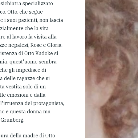
sichiatra specializzato
co, Otto, che segue
e i suoi pazienti, non lascia
nzialmente che la vita
e al lavoro fa visita alla
ze nepalesi, Rose e Gloria.
istenza di Otto Kadoke si
onia; quest'uomo sembra
 che gli impedisce di
a delle ragazze che si
a vestita solo di un
lle emozioni e dalla
'irruenza del protagonista,
omo e questa donna ma
 Grunberg.
cura della madre di Otto