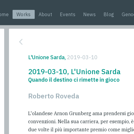
ome
Works
About
Events
News
Blog
Geno
L'Unione Sarda,
2019-03-10
2019-03-10, L'Unione Sarda
Quando il destino ci rimette in gioco
Roberto Roveda
L'olandese Arnon Grunberg ama prendersi gioc
convenzioni. Nella sua carriera, per esempio, è
due volte il più importante premio come miglio