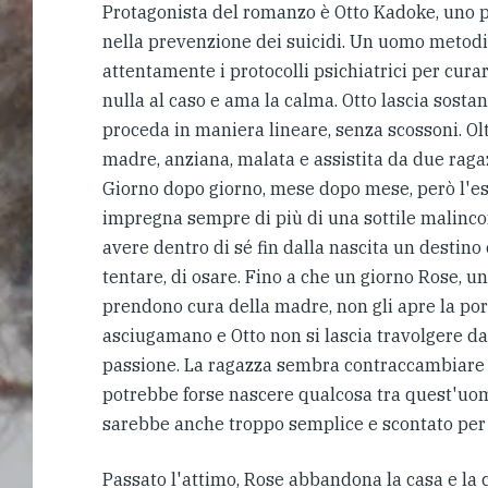
Protagonista del romanzo è Otto Kadoke, uno p
nella prevenzione dei suicidi. Un uomo metodi
attentamente i protocolli psichiatrici per curar
nulla al caso e ama la calma. Otto lascia sosta
proceda in maniera lineare, senza scossoni. Oltr
madre, anziana, malata e assistita da due ragaz
Giorno dopo giorno, mese dopo mese, però l'es
impregna sempre di più di una sottile malinc
avere dentro di sé fin dalla nascita un destino
tentare, di osare. Fino a che un giorno Rose, un
prendono cura della madre, non gli apre la port
asciugamano e Otto non si lascia travolgere da
passione. La ragazza sembra contraccambiare l
potrebbe forse nascere qualcosa tra quest'u
sarebbe anche troppo semplice e scontato per
Passato l'attimo, Rose abbandona la casa e la 