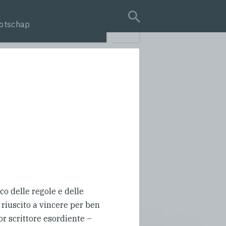
otschap
search query
o delle regole e delle
 riuscito a vincere per ben
r scrittore esordiente –