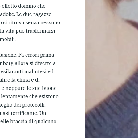
o effetto domino che
Kadoke. Le due ragazze
o si ritrova senza nessuno
la vita può trasformarsi
mobili.
fusione. Fa errori prima
nberg allora si diverte a
d esilaranti malintesi ed
lire la china e di
mi e neppure le sue buone
e lentamente che esistono
eglio dei protocolli.
asi terrificante. Un
nelle braccia di qualcuno