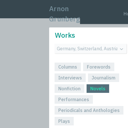
Arnon
H
Grunberg
Works
Columns
Forewords
Interviews
Journalism
Nonfiction
Novels
Performances
Periodicals and Anthologies
Plays