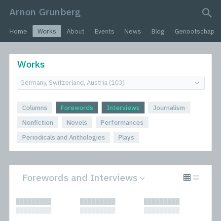
Arnon Grunberg
search query
Home
Works
About
Events
News
Blog
Genootschap
Works
Columns
Forewords
Interviews
Journalism
Nonfiction
Novels
Performances
Periodicals and Anthologies
Plays
Forewords and Interviews
All
Novels
█████████
█████████
█████████
Columns
Performances
█████████
█████████
█████████
Forewords
Periodicals and