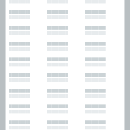
█████████
█████████
█████████
█████████
█████████
█████████
█████████
█████████
█████████
█████████
█████████
█████████
█████████
█████████
█████████
█████████
█████████
█████████
█████████
█████████
█████████
█████████
█████████
█████████
█████████
█████████
█████████
█████████
█████████
█████████
█████████
█████████
█████████
█████████
█████████
█████████
█████████
█████████
█████████
█████████
█████████
█████████
█████████
█████████
█████████
█████████
█████████
█████████
█████████
█████████
█████████