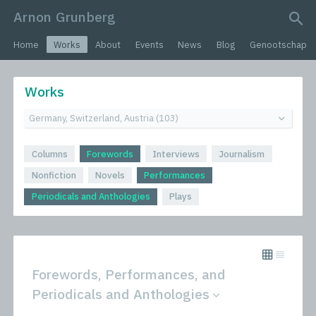
Arnon Grunberg
search query
Home
Works
About
Events
News
Blog
Genootschap
Works
Columns
Forewords
Interviews
Journalism
Nonfiction
Novels
Performances
Periodicals and Anthologies
Plays
Forewords, Performances, and
Periodicals and Anthologies