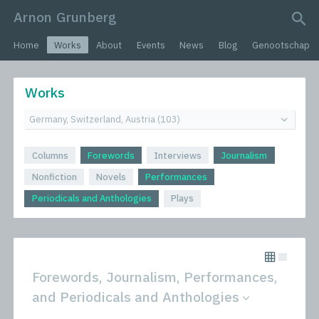
Arnon Grunberg
search query
Home
Works
About
Events
News
Blog
Genootschap
Works
Columns
Forewords
Interviews
Journalism
Nonfiction
Novels
Performances
Periodicals and Anthologies
Plays
Forewords, Journalism, Performances,
and Periodicals and Anthologies