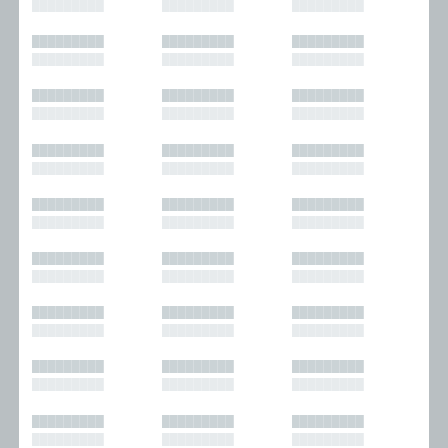
█████████
█████████
█████████
█████████
█████████
█████████
█████████
█████████
█████████
█████████
█████████
█████████
█████████
█████████
█████████
█████████
█████████
█████████
█████████
█████████
█████████
█████████
█████████
█████████
█████████
█████████
█████████
█████████
█████████
█████████
█████████
█████████
█████████
█████████
█████████
█████████
█████████
█████████
█████████
█████████
█████████
█████████
█████████
█████████
█████████
█████████
█████████
█████████
█████████
█████████
█████████