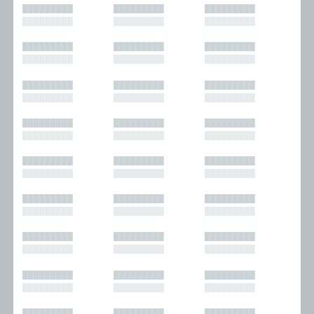
█████████
█████████
█████████
█████████
█████████
█████████
█████████
█████████
█████████
█████████
█████████
█████████
█████████
█████████
█████████
█████████
█████████
█████████
█████████
█████████
█████████
█████████
█████████
█████████
█████████
█████████
█████████
█████████
█████████
█████████
█████████
█████████
█████████
█████████
█████████
█████████
█████████
█████████
█████████
█████████
█████████
█████████
█████████
█████████
█████████
█████████
█████████
█████████
█████████
█████████
█████████