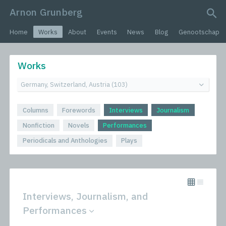
Arnon Grunberg
search query
Home
Works
About
Events
News
Blog
Genootschap
Works
Columns
Forewords
Interviews
Journalism
Nonfiction
Novels
Performances
Periodicals and Anthologies
Plays
Interviews, Journalism, and
Performances