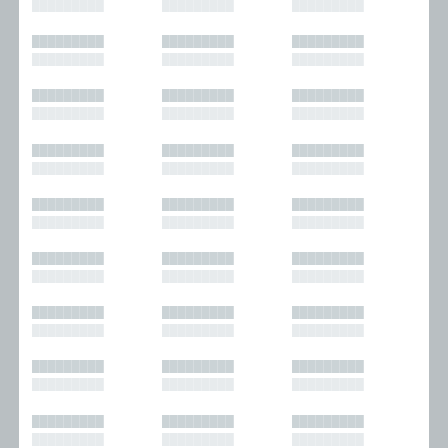
█████████
█████████
█████████
█████████
█████████
█████████
█████████
█████████
█████████
█████████
█████████
█████████
█████████
█████████
█████████
█████████
█████████
█████████
█████████
█████████
█████████
█████████
█████████
█████████
█████████
█████████
█████████
█████████
█████████
█████████
█████████
█████████
█████████
█████████
█████████
█████████
█████████
█████████
█████████
█████████
█████████
█████████
█████████
█████████
█████████
█████████
█████████
█████████
█████████
█████████
█████████