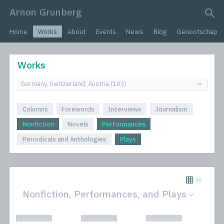
Arnon Grunberg
search query
Home
Works
About
Events
News
Blog
Genootschap
Works
Columns
Forewords
Interviews
Journalism
Nonfiction
Novels
Performances
Periodicals and Anthologies
Plays
Nonfiction, Performances, and Plays
All
Novels
█████████
█████████
█████████
Columns
Performances