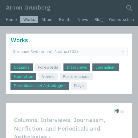
Arnon Grunberg
search query
Home
Works
About
Events
News
Blog
Genootschap
Works
Columns
Forewords
Interviews
Journalism
Nonfiction
Novels
Performances
Periodicals and Anthologies
Plays
Columns, Interviews, Journalism,
Nonfiction, and Periodicals and
Anthologies