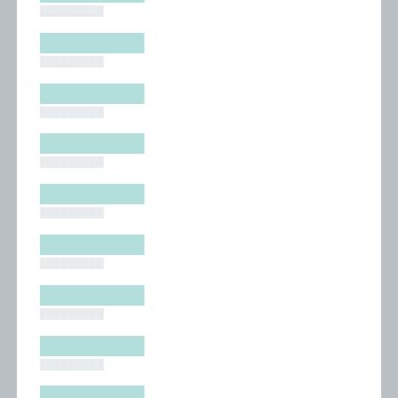
█████████
█████████
█████████
█████████
█████████
█████████
█████████
█████████
█████████
█████████
█████████
█████████
█████████
█████████
█████████
█████████