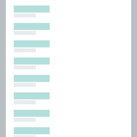
█████████
█████████
█████████
█████████
█████████
█████████
█████████
█████████
█████████
█████████
█████████
█████████
█████████
█████████
█████████
█████████