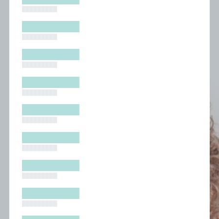
█████████
█████████
█████████
█████████
█████████
█████████
█████████
█████████
█████████
█████████
█████████
█████████
█████████
█████████
█████████