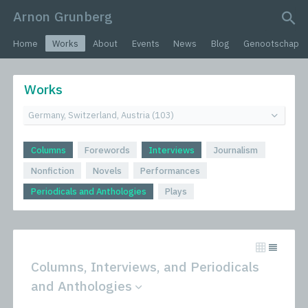
Arnon Grunberg
search query
Home
Works
About
Events
News
Blog
Genootschap
Works
Columns
Forewords
Interviews
Journalism
Nonfiction
Novels
Performances
Periodicals and Anthologies
Plays
Columns, Interviews, and Periodicals
and Anthologies