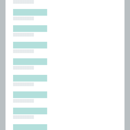
█████████
█████████
█████████
█████████
█████████
█████████
█████████
█████████
█████████
█████████
█████████
█████████
█████████
█████████
█████████
█████████