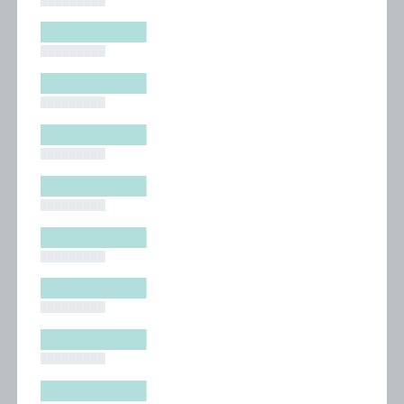
█████████
█████████
█████████
█████████
█████████
█████████
█████████
█████████
█████████
█████████
█████████
█████████
█████████
█████████
█████████