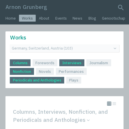
Arnon Grunberg
search query
Home
Works
About
Events
News
Blog
Genootschap
Works
Columns
Forewords
Interviews
Journalism
Nonfiction
Novels
Performances
Periodicals and Anthologies
Plays
Columns, Interviews, Nonfiction, and
Periodicals and Anthologies