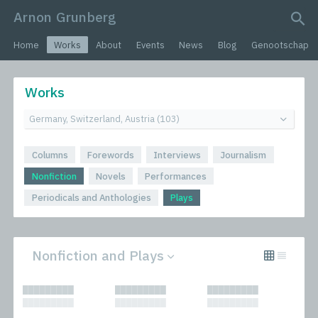
Arnon Grunberg
search query
Home
Works
About
Events
News
Blog
Genootschap
Works
Columns
Forewords
Interviews
Journalism
Nonfiction
Novels
Performances
Periodicals and Anthologies
Plays
Nonfiction and Plays
All
Novels
█████████
█████████
█████████
Columns
Performances
█████████
█████████
█████████
Forewords
Periodicals and