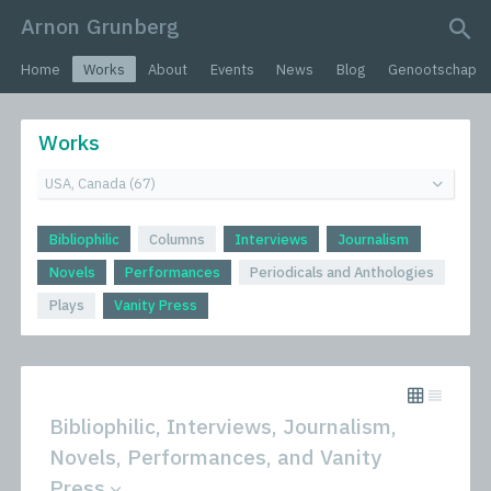
Arnon Grunberg
search query
Home
Works
About
Events
News
Blog
Genootschap
Works
Bibliophilic
Columns
Interviews
Journalism
Novels
Performances
Periodicals and Anthologies
Plays
Vanity Press
Bibliophilic, Interviews, Journalism,
Novels, Performances, and Vanity
Press