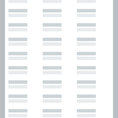
█████████
█████████
█████████
█████████
█████████
█████████
█████████
█████████
█████████
█████████
█████████
█████████
█████████
█████████
█████████
█████████
█████████
█████████
█████████
█████████
█████████
█████████
█████████
█████████
█████████
█████████
█████████
█████████
█████████
█████████
█████████
█████████
█████████
█████████
█████████
█████████
█████████
█████████
█████████
█████████
█████████
█████████
█████████
█████████
█████████
█████████
█████████
█████████
█████████
█████████
█████████