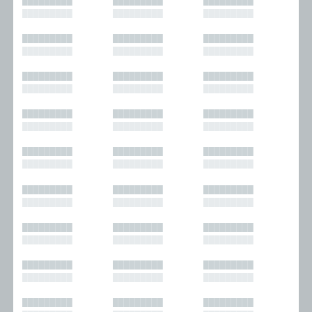
█████████
█████████
█████████
█████████
█████████
█████████
█████████
█████████
█████████
█████████
█████████
█████████
█████████
█████████
█████████
█████████
█████████
█████████
█████████
█████████
█████████
█████████
█████████
█████████
█████████
█████████
█████████
█████████
█████████
█████████
█████████
█████████
█████████
█████████
█████████
█████████
█████████
█████████
█████████
█████████
█████████
█████████
█████████
█████████
█████████
█████████
█████████
█████████
█████████
█████████
█████████