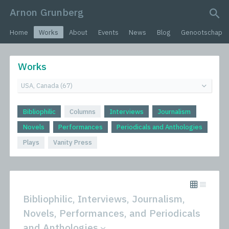
Arnon Grunberg
search query
Home
Works
About
Events
News
Blog
Genootschap
Works
Bibliophilic
Columns
Interviews
Journalism
Novels
Performances
Periodicals and Anthologies
Plays
Vanity Press
Bibliophilic, Interviews, Journalism,
Novels, Performances, and Periodicals
and Anthologies