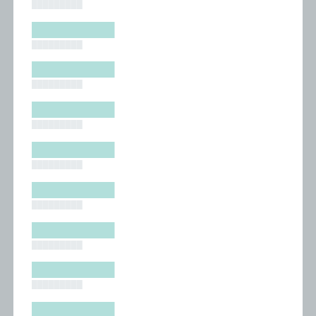
█████████
█████████
█████████
█████████
█████████
█████████
█████████
█████████
█████████
█████████
█████████
█████████
█████████
█████████
█████████
█████████