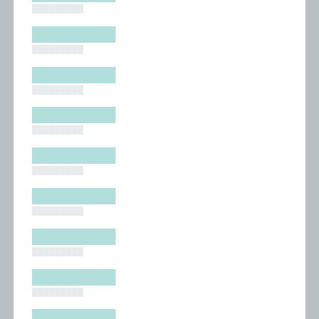
█████████
█████████
█████████
█████████
█████████
█████████
█████████
█████████
█████████
█████████
█████████
█████████
█████████
█████████
█████████
█████████