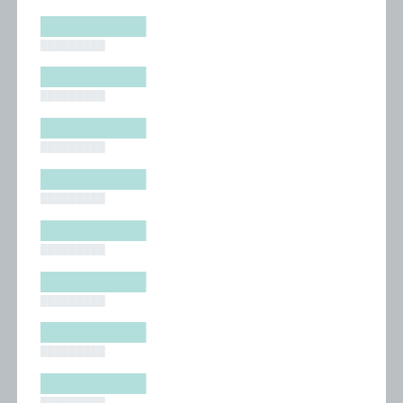
█████████
█████████
█████████
█████████
█████████
█████████
█████████
█████████
█████████
█████████
█████████
█████████
█████████
█████████
█████████
█████████