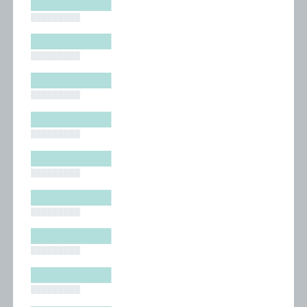
█████████
█████████
█████████
█████████
█████████
█████████
█████████
█████████
█████████
█████████
█████████
█████████
█████████
█████████
█████████
█████████