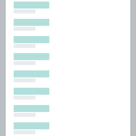
█████████
█████████
█████████
█████████
█████████
█████████
█████████
█████████
█████████
█████████
█████████
█████████
█████████
█████████
█████████
█████████