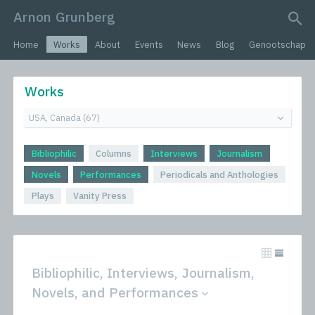
Arnon Grunberg
search query
Home
Works
About
Events
News
Blog
Genootschap
Works
Bibliophilic
Columns
Interviews
Journalism
Novels
Performances
Periodicals and Anthologies
Plays
Vanity Press
Bibliophilic, Interviews, Journalism,
Novels, and Performances