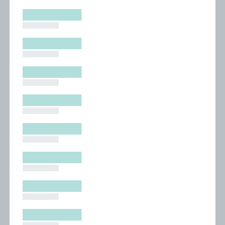
█████████
█████████
█████████
█████████
█████████
█████████
█████████
█████████
█████████
█████████
█████████
█████████
█████████
█████████
█████████
█████████