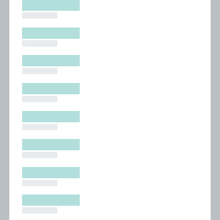
█████████
█████████
█████████
█████████
█████████
█████████
█████████
█████████
█████████
█████████
█████████
█████████
█████████
█████████
█████████
█████████