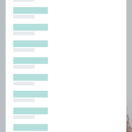
█████████
█████████
█████████
█████████
█████████
█████████
█████████
█████████
█████████
█████████
█████████
█████████
█████████
█████████
█████████