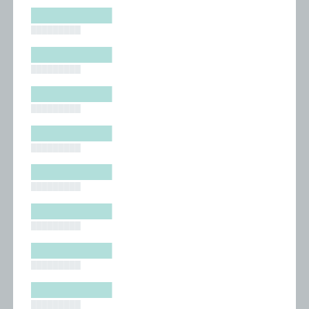
█████████
█████████
█████████
█████████
█████████
█████████
█████████
█████████
█████████
█████████
█████████
█████████
█████████
█████████
█████████
█████████