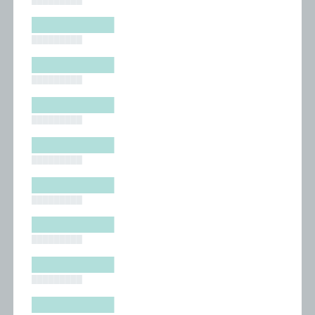
█████████
█████████
█████████
█████████
█████████
█████████
█████████
█████████
█████████
█████████
█████████
█████████
█████████
█████████
█████████