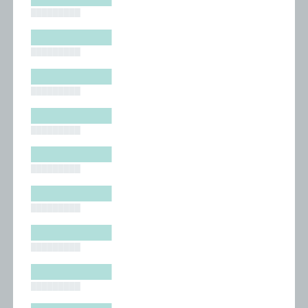
█████████
█████████
█████████
█████████
█████████
█████████
█████████
█████████
█████████
█████████
█████████
█████████
█████████
█████████
█████████