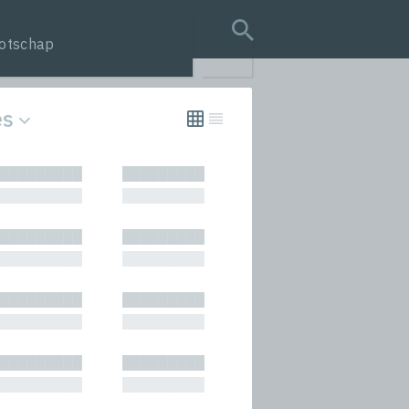
otschap
search query
es
s
█████████
█████████
rmances
█████████
█████████
icals and Anthologies
█████████
█████████
 Press
█████████
█████████
█████████
█████████
█████████
█████████
█████████
█████████
█████████
█████████