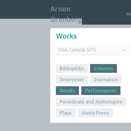
Arnon
H
Grunberg
Works
Bibliophilic
Columns
Interviews
Journalism
Novels
Performances
Periodicals and Anthologies
Plays
Vanity Press