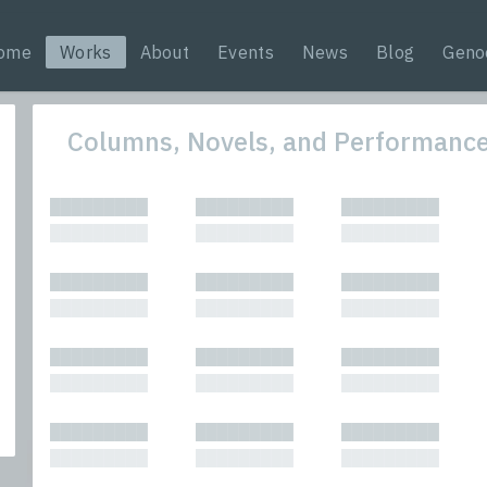
ome
Works
About
Events
News
Blog
Geno
Columns, Novels, and Performanc
All
Novel
█████████
█████████
█████████
Bibliophilic
Perfo
█████████
█████████
█████████
Columns
Period
Interviews
Plays
█████████
█████████
█████████
Journalism
Vanity
█████████
█████████
█████████
█████████
█████████
█████████
█████████
█████████
█████████
█████████
█████████
█████████
█████████
█████████
█████████