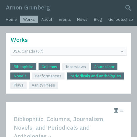
Arnon Grunberg
search query
Home
Works
About
Events
News
Blog
Genootschap
Works
Bibliophilic
Columns
Interviews
Journalism
Novels
Performances
Periodicals and Anthologies
Plays
Vanity Press
Bibliophilic, Columns, Journalism,
Novels, and Periodicals and
Anthologies