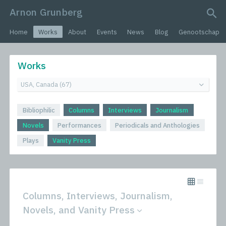
Arnon Grunberg
search query
Home
Works
About
Events
News
Blog
Genootschap
Works
Bibliophilic
Columns
Interviews
Journalism
Novels
Performances
Periodicals and Anthologies
Plays
Vanity Press
Columns, Interviews, Journalism,
Novels, and Vanity Press