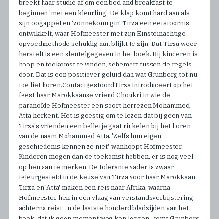
breekt haar studie af om een bed and breakfast te
beginnen 'met een kleurling'. De klap komt hard aan als
zijn oogappel en 'zonnekoningin' Tirza een eetstoornis
ontwikkelt, waar Hofmeester met zijn Einsteinachtige
opvoedmethode schuldig aan blijkt te zijn. Dat Tirza weer
herstelt is een sleutelgegeven in het boek. Bij kinderen is
hoop en toekomst te vinden, schemert tussen de regels
door. Dat is een positiever geluid dan wat Grunberg tot nu
toe liet horen.ContactgestoordTirza introduceert op het
feest haar Marokkaanse vriend Choukri in wie de
paranoïde Hofmeester een soort herrezen Mohammed
Atta herkent. Het is geestig om te lezen dat bij geen van
Tirza's vrienden een belletje gaat rinkelen bij het horen
van de naam Mohammed Atta. 'Zelfs hun eigen
geschiedenis kennen ze niet', wanhoopt Hofmeester.
Kinderen mogen dan de toekomst hebben, er is nog veel
op hen aan te merken. De tolerante vader is zwaar
teleurgesteld in de keuze van Tirza voor haar Marokkaan.
Tirza en 'Atta' maken een reis naar Afrika, waarna
Hofmeester hen in een vlaag van verstandsverbijstering
achterna reist. In de laatste honderd bladzijden van het
boek, dat ik geen moment weg kon leggen, komt Grunberg