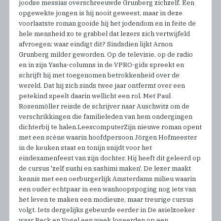
joodse messias overschreeuwde Grunberg zichzelf. Een
opgewekte jongen is hij nooit geweest, maar in deze
voorlaatste roman gooide hij het jodendom en in feite de
hele mensheid zo te grabbel dat lezers zich vertwijfeld
afvroegen: waar eindigt dit? Sindsdien lijkt Arnon
Grunberg milder geworden. Op de televisie, op de radio
en in zijn Yasha-columns in de VPRO-gids spreekt en
schrijft hij met toegenomen betrokkenheid over de
wereld. Dat hij zich sinds twee jaar ontfermt over een
petekind speelt daarin wellicht een rol. Met Paul
Rosenmöller reisde de schrijver naar Auschwitz om de
verschrikkingen die familieleden van hem ondergingen
dichterbij te halen.LeescomputerZijn nieuwe roman opent
met een scène waarin hoofdpersoon Jörgen Hofmeester
in de keuken staat en tonijn snijdt voor het
eindexamenfeest van zijn dochter. Hij heeft dit geleerd op
de cursus 'zelf sushi en sashimi maken'. De lezer maakt
kennis met een oerburgerlijk Amsterdams milieu waarin
een ouder echtpaar in een wanhoopspoging nog iets van
het leven te maken een modieuze, maar treurige cursus
volgt. Iets dergelijks gebeurde eerder in De asielzoeker
waar Beck en Vogel een week logeerden op een