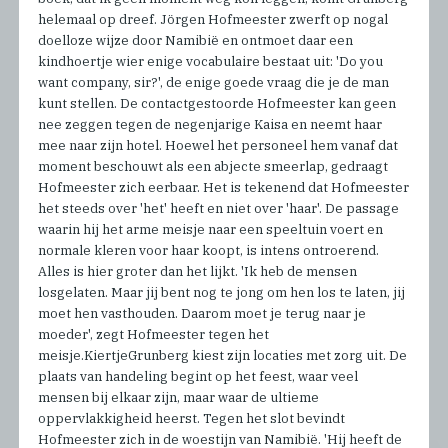
helemaal op dreef. Jörgen Hofmeester zwerft op nogal
doelloze wijze door Namibië en ontmoet daar een
kindhoertje wier enige vocabulaire bestaat uit: 'Do you
want company, sir?', de enige goede vraag die je de man
kunt stellen. De contactgestoorde Hofmeester kan geen
nee zeggen tegen de negenjarige Kaisa en neemt haar
mee naar zijn hotel. Hoewel het personeel hem vanaf dat
moment beschouwt als een abjecte smeerlap, gedraagt
Hofmeester zich eerbaar. Het is tekenend dat Hofmeester
het steeds over 'het' heeft en niet over 'haar'. De passage
waarin hij het arme meisje naar een speeltuin voert en
normale kleren voor haar koopt, is intens ontroerend.
Alles is hier groter dan het lijkt. 'Ik heb de mensen
losgelaten. Maar jij bent nog te jong om hen los te laten, jij
moet hen vasthouden. Daarom moet je terug naar je
moeder', zegt Hofmeester tegen het
meisje.KiertjeGrunberg kiest zijn locaties met zorg uit. De
plaats van handeling begint op het feest, waar veel
mensen bij elkaar zijn, maar waar de ultieme
oppervlakkigheid heerst. Tegen het slot bevindt
Hofmeester zich in de woestijn van Namibië. 'Hij heeft de