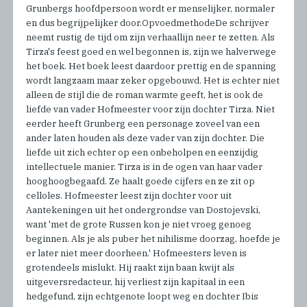
Grunbergs hoofdpersoon wordt er menselijker, normaler
en dus begrijpelijker door.OpvoedmethodeDe schrijver
neemt rustig de tijd om zijn verhaallijn neer te zetten. Als
Tirza's feest goed en wel begonnen is, zijn we halverwege
het boek. Het boek leest daardoor prettig en de spanning
wordt langzaam maar zeker opgebouwd. Het is echter niet
alleen de stijl die de roman warmte geeft, het is ook de
liefde van vader Hofmeester voor zijn dochter Tirza. Niet
eerder heeft Grunberg een personage zoveel van een
ander laten houden als deze vader van zijn dochter. Die
liefde uit zich echter op een onbeholpen en eenzijdig
intellectuele manier. Tirza is in de ogen van haar vader
hooghoogbegaafd. Ze haalt goede cijfers en ze zit op
celloles. Hofmeester leest zijn dochter voor uit
Aantekeningen uit het ondergrondse van Dostojevski,
want 'met de grote Russen kon je niet vroeg genoeg
beginnen. Als je als puber het nihilisme doorzag, hoefde je
er later niet meer doorheen.' Hofmeesters leven is
grotendeels mislukt. Hij raakt zijn baan kwijt als
uitgeversredacteur, hij verliest zijn kapitaal in een
hedgefund, zijn echtgenote loopt weg en dochter Ibis