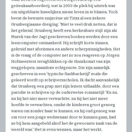
geitenkaasboerderij, wat in 2003 de plek bij uitstek was
om uitgebluste huwelijken nieuw leven in te blazen. Toch
bevat de bewuste snijscène uit Tirza al een zekere
Grunbergiaanse dreiging: 'Niet te veel druk zetten, dat is
het geheim'. Grunberg heeft een herkenbare stijl: zijn als
Marek van der Jagt geschreven boeken werden door een
leescomputer ontmaskerd. Hij schrijft korte zinnen,
gekruid met aforismen en andere scherpzinnigheden. Het
is de vraag of de computer net zo zou reageren op Jörgen
Hofmeesters terugblikken op de thuiskomst van zijn
weggelopen, naamloze echtgenote. Die zijn namelijk
geschreven in een 'typische flashbackstijl' zoals die
geleerd wordt op schrijversscholen. Ik dacht aanvankelijk
dat Grunberg een grap met zijn lezers uithaalde, door een
parodie te schrijven op de ouderwetse romanstijl: 'En nu,
nu hij het niet meer verwachtte, nu hij het niet meer
hoefde te verwachten, omdat de kinderen groot genoeg
waren om zonder haar te kunnen, en hij oud genoeg was
om voor een jonge weduwnaar door te kunnen gaan, had
ze bij hem aangebeld alsof het de gewoonste zaak van de
wereld was.' Het is even wennen, maar het werkt.