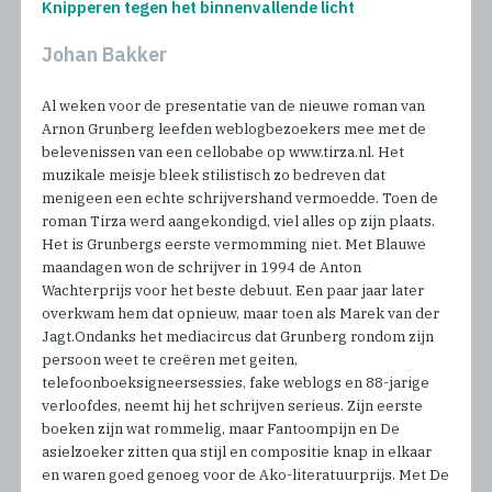
Knipperen tegen het binnenvallende licht
Johan Bakker
Al weken voor de presentatie van de nieuwe roman van
Arnon Grunberg leefden weblogbezoekers mee met de
belevenissen van een cellobabe op www.tirza.nl. Het
muzikale meisje bleek stilistisch zo bedreven dat
menigeen een echte schrijvershand vermoedde. Toen de
roman Tirza werd aangekondigd, viel alles op zijn plaats.
Het is Grunbergs eerste vermomming niet. Met Blauwe
maandagen won de schrijver in 1994 de Anton
Wachterprijs voor het beste debuut. Een paar jaar later
overkwam hem dat opnieuw, maar toen als Marek van der
Jagt.Ondanks het mediacircus dat Grunberg rondom zijn
persoon weet te creëren met geiten,
telefoonboeksigneersessies, fake weblogs en 88-jarige
verloofdes, neemt hij het schrijven serieus. Zijn eerste
boeken zijn wat rommelig, maar Fantoompijn en De
asielzoeker zitten qua stijl en compositie knap in elkaar
en waren goed genoeg voor de Ako-literatuurprijs. Met De