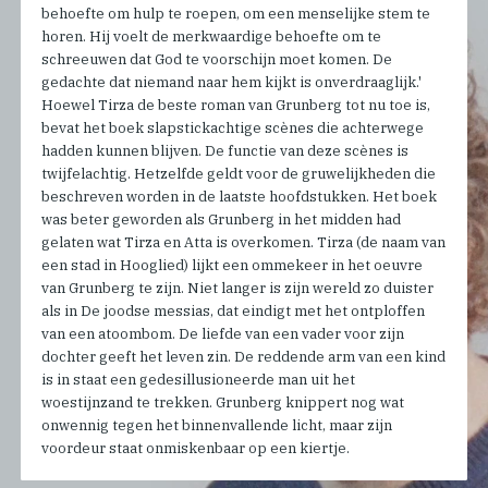
behoefte om hulp te roepen, om een menselijke stem te
horen. Hij voelt de merkwaardige behoefte om te
schreeuwen dat God te voorschijn moet komen. De
gedachte dat niemand naar hem kijkt is onverdraaglijk.'
Hoewel Tirza de beste roman van Grunberg tot nu toe is,
bevat het boek slapstickachtige scènes die achterwege
hadden kunnen blijven. De functie van deze scènes is
twijfelachtig. Hetzelfde geldt voor de gruwelijkheden die
beschreven worden in de laatste hoofdstukken. Het boek
was beter geworden als Grunberg in het midden had
gelaten wat Tirza en Atta is overkomen. Tirza (de naam van
een stad in Hooglied) lijkt een ommekeer in het oeuvre
van Grunberg te zijn. Niet langer is zijn wereld zo duister
als in De joodse messias, dat eindigt met het ontploffen
van een atoombom. De liefde van een vader voor zijn
dochter geeft het leven zin. De reddende arm van een kind
is in staat een gedesillusioneerde man uit het
woestijnzand te trekken. Grunberg knippert nog wat
onwennig tegen het binnenvallende licht, maar zijn
voordeur staat onmiskenbaar op een kiertje.