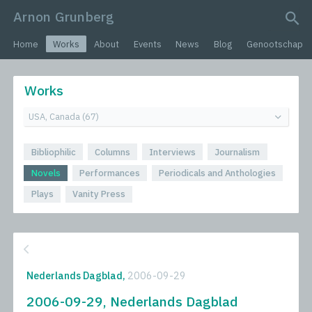
Arnon Grunberg
search query
Home
Works
About
Events
News
Blog
Genootschap
Works
Bibliophilic
Columns
Interviews
Journalism
Novels
Performances
Periodicals and Anthologies
Plays
Vanity Press
Nederlands Dagblad,
2006-09-29
2006-09-29, Nederlands Dagblad