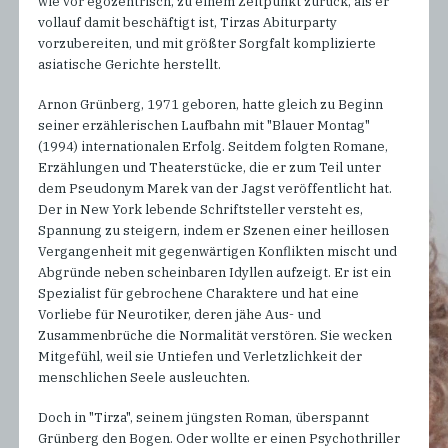
wie vor egozentrisch, zu einem Zeitpunkt zurück, als er
vollauf damit beschäftigt ist, Tirzas Abiturparty
vorzubereiten, und mit größter Sorgfalt komplizierte
asiatische Gerichte herstellt.
Arnon Grünberg, 1971 geboren, hatte gleich zu Beginn
seiner erzählerischen Laufbahn mit "Blauer Montag"
(1994) internationalen Erfolg. Seitdem folgten Romane,
Erzählungen und Theaterstücke, die er zum Teil unter
dem Pseudonym Marek van der Jagst veröffentlicht hat.
Der in New York lebende Schriftsteller versteht es,
Spannung zu steigern, indem er Szenen einer heillosen
Vergangenheit mit gegenwärtigen Konflikten mischt und
Abgründe neben scheinbaren Idyllen aufzeigt. Er ist ein
Spezialist für gebrochene Charaktere und hat eine
Vorliebe für Neurotiker, deren jähe Aus- und
Zusammenbrüche die Normalität verstören. Sie wecken
Mitgefühl, weil sie Untiefen und Verletzlichkeit der
menschlichen Seele ausleuchten.
Doch in "Tirza", seinem jüngsten Roman, überspannt
Grünberg den Bogen. Oder wollte er einen Psychothriller