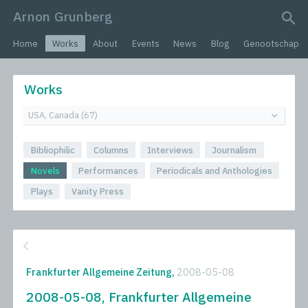
Arnon Grunberg
search query
Home
Works
About
Events
News
Blog
Genootschap
Works
Bibliophilic
Columns
Interviews
Journalism
Novels
Performances
Periodicals and Anthologies
Plays
Vanity Press
Frankfurter Allgemeine Zeitung,
2008-05-08
2008-05-08, Frankfurter Allgemeine