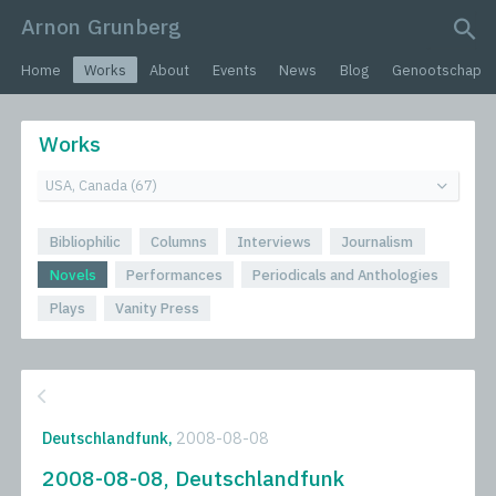
Arnon Grunberg
search query
Home
Works
About
Events
News
Blog
Genootschap
Works
Bibliophilic
Columns
Interviews
Journalism
Novels
Performances
Periodicals and Anthologies
Plays
Vanity Press
Deutschlandfunk,
2008-08-08
2008-08-08, Deutschlandfunk