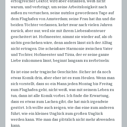
erfolgreicher Lektor, wird aber entlassen, weiß nicht
warum, und verbringt, um seine Arbeitslosigkeit nach
außen zu vertuschen, seine nutzlos gewordenen Tage auf
dem Flughafen von Amsterdam; seine Frau hat ihn und die
beiden Töchter verlassen, kehrt zwar nach vielen Jahren
zurück, aber nur, weil sie mit ihrem Liebesabenteuer
gescheitert ist. Hofmeester, nimmt sie wieder auf, als ob
nichts geschehen wäre, denn anders lässt sich der Alltag
nicht ertragen. Die scheinbare Harmonie zwischen Vater
und Tochter, Hofmeester und Tírza, der er seine ganze
Liebe zukommen lässt, beginnt langsam zu zerbröseln:
Es ist eine sehr tragische Geschichte. Sicher ist da noch
etwas Komik drin, aber eher ist es zum Heulen. Wenn man
sich vorstellt, dass so ein Mann jeden Montag bis Freitag
zum Flughafen geht, nicht weiß, was mit seinem Leben zu
tun, dann ist alle Komik vorbei. Ich finde die Erwartung,
dass es etwas zum Lachen gibt, die hat mich irgendwie
gestört. Ich wollte auch zeigen, wie das eine zum anderen
führt, wie ein kleines Unglück zum großen Unglück
werden kann. Wie man das plötzlich nicht mehr abwenden
kann.