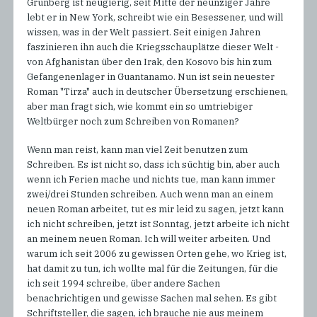
Grünberg ist neugierig, seit Mitte der neunziger Jahre
lebt er in New York, schreibt wie ein Besessener, und will
wissen, was in der Welt passiert. Seit einigen Jahren
faszinieren ihn auch die Kriegsschauplätze dieser Welt -
von Afghanistan über den Irak, den Kosovo bis hin zum
Gefangenenlager in Guantanamo. Nun ist sein neuester
Roman "Tirza" auch in deutscher Übersetzung erschienen,
aber man fragt sich, wie kommt ein so umtriebiger
Weltbürger noch zum Schreiben von Romanen?
Wenn man reist, kann man viel Zeit benutzen zum
Schreiben. Es ist nicht so, dass ich süchtig bin, aber auch
wenn ich Ferien mache und nichts tue, man kann immer
zwei/drei Stunden schreiben. Auch wenn man an einem
neuen Roman arbeitet, tut es mir leid zu sagen, jetzt kann
ich nicht schreiben, jetzt ist Sonntag, jetzt arbeite ich nicht
an meinem neuen Roman. Ich will weiter arbeiten. Und
warum ich seit 2006 zu gewissen Orten gehe, wo Krieg ist,
hat damit zu tun, ich wollte mal für die Zeitungen, für die
ich seit 1994 schreibe, über andere Sachen
benachrichtigen und gewisse Sachen mal sehen. Es gibt
Schriftsteller, die sagen, ich brauche nie aus meinem