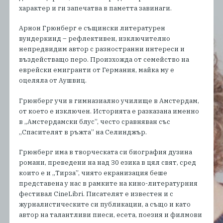
характер и ги запечатва в паметта завинаги.
Арнон Грюнберг е същински литературен
вундеркинд – рефлективен, изключително
непредвидим автор с разностранни интереси и
въздействащо перо. Произхожда от семейство на
еврейски емигранти от Германия, майка му е
оцеляла от Аушвиц.
Грюнберг учи в гимназиално училище в Амстердам,
от което е изключен. Историята е разказана именно
в „Амстердамски блус”, често сравняван със
„Спасителят в ръжта” на Селинджър.
Грюнберг има в творческата си биография дузина
романи, преведени на над 30 езика в цял свят, сред
които е и „Тирза”, чиято екранизация беше
представена у нас в рамките на кино-литературния
фестивал CineLibri. Писателят е известен и с
журналистическите си публикации, а също и като
автор на талантливи пиеси, есета, поезия и филмови