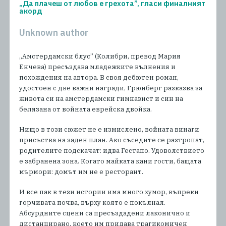
„Да плачеш от любов е грехота”, гласи финалният
акорд
Unknown author
„Амстердамски блус” (Колибри, превод Мария
Енчева) пресъздава младежките вълнения и
похождения на автора. В своя дебютен роман,
удостоен с две важни награди, Грюнберг разказва за
живота си на амстердамски гимназист и син на
белязана от войната еврейска двойка.
Нищо в този сюжет не е измислено, войната винаги
присъства на заден план. Ако съседите се разтропат,
родителите подскачат: идва Гестапо. Удоволствието
е забранена зона. Когато майката кани гости, бащата
мърмори: домът им не е ресторант.
И все пак в тези истории има много хумор, въпреки
горчивата почва, върху която е покълнал.
Абсурдните сцени са пресъздадени лаконично и
дистанцирано, което им придава трагикомичен