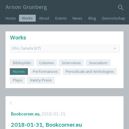
Arnon Grunberg
search query
Home
Works
About
Events
News
Blog
Genootschap
Works
Bibliophilic
Columns
Interviews
Journalism
Novels
Performances
Periodicals and Anthologies
Plays
Vanity Press
Bookcorner.eu,
2018-01-31
2018-01-31, Bookcorner.eu