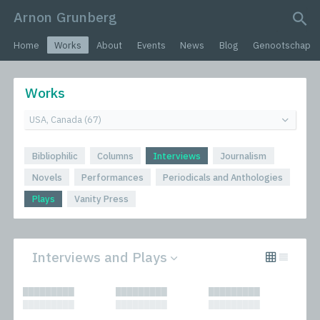
Arnon Grunberg
search query
Home
Works
About
Events
News
Blog
Genootschap
Works
Bibliophilic
Columns
Interviews
Journalism
Novels
Performances
Periodicals and Anthologies
Plays
Vanity Press
Interviews and Plays
All
Performances
█████████
█████████
█████████
Bibliophilic
Periodicals and
█████████
█████████
█████████
Columns
Anthologies