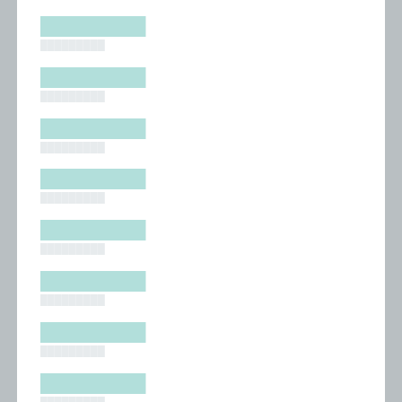
█████████
█████████
█████████
█████████
█████████
█████████
█████████
█████████
█████████
█████████
█████████
█████████
█████████
█████████
█████████
█████████