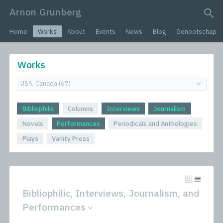
Arnon Grunberg
search query
Home
Works
About
Events
News
Blog
Genootschap
Works
Bibliophilic
Columns
Interviews
Journalism
Novels
Performances
Periodicals and Anthologies
Plays
Vanity Press
Bibliophilic, Interviews, Journalism, and
Performances