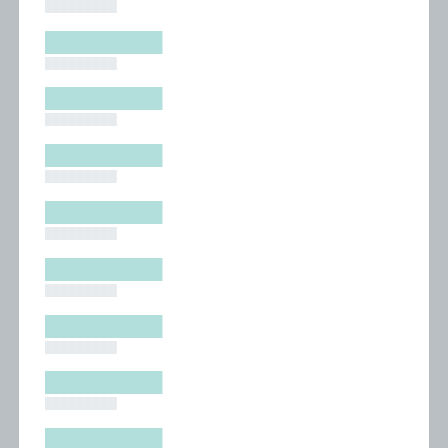
█████████
█████████
█████████
█████████
█████████
█████████
█████████
█████████
█████████
█████████
█████████
█████████
█████████
█████████
█████████
█████████