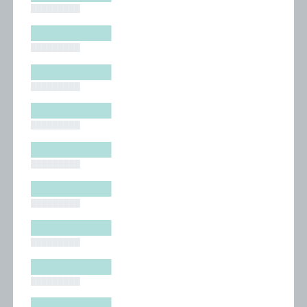
█████████
█████████
█████████
█████████
█████████
█████████
█████████
█████████
█████████
█████████
█████████
█████████
█████████
█████████
█████████
█████████