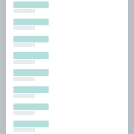
█████████
█████████
█████████
█████████
█████████
█████████
█████████
█████████
█████████
█████████
█████████
█████████
█████████
█████████
█████████
█████████