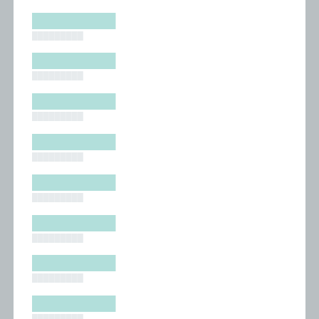
█████████
█████████
█████████
█████████
█████████
█████████
█████████
█████████
█████████
█████████
█████████
█████████
█████████
█████████
█████████
█████████