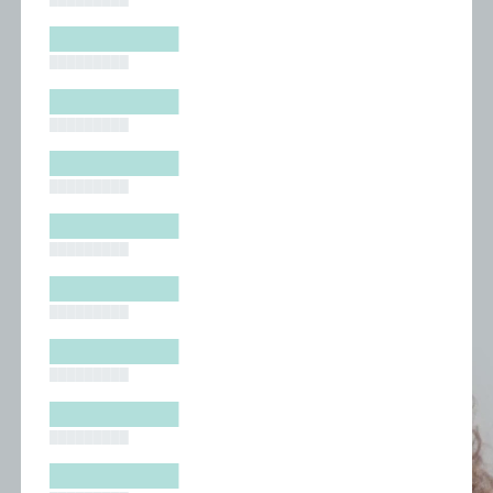
█████████
█████████
█████████
█████████
█████████
█████████
█████████
█████████
█████████
█████████
█████████
█████████
█████████
█████████
█████████