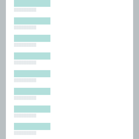
█████████
█████████
█████████
█████████
█████████
█████████
█████████
█████████
█████████
█████████
█████████
█████████
█████████
█████████
█████████
█████████