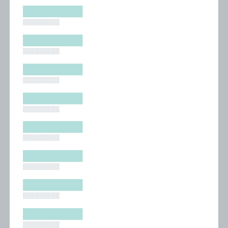
█████████
█████████
█████████
█████████
█████████
█████████
█████████
█████████
█████████
█████████
█████████
█████████
█████████
█████████
█████████
█████████