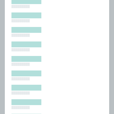
█████████
█████████
█████████
█████████
█████████
█████████
█████████
█████████
█████████
█████████
█████████
█████████
█████████
█████████
█████████
█████████