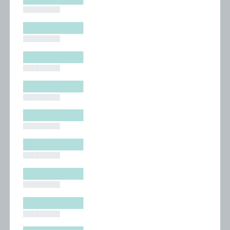
█████████
█████████
█████████
█████████
█████████
█████████
█████████
█████████
█████████
█████████
█████████
█████████
█████████
█████████
█████████