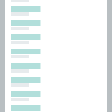
█████████
█████████
█████████
█████████
█████████
█████████
█████████
█████████
█████████
█████████
█████████
█████████
█████████
█████████
█████████