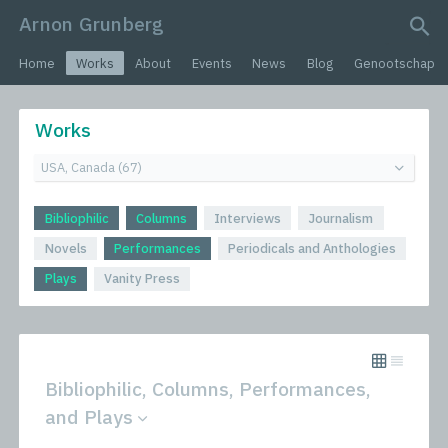
Arnon Grunberg
search query
Home
Works
About
Events
News
Blog
Genootschap
Works
Bibliophilic
Columns
Interviews
Journalism
Novels
Performances
Periodicals and Anthologies
Plays
Vanity Press
Bibliophilic, Columns, Performances,
and Plays