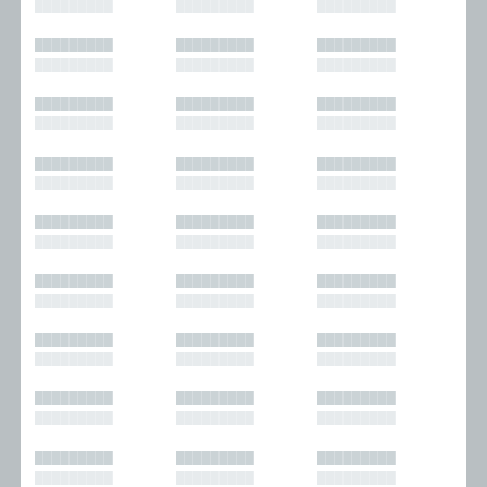
█████████
█████████
█████████
█████████
█████████
█████████
█████████
█████████
█████████
█████████
█████████
█████████
█████████
█████████
█████████
█████████
█████████
█████████
█████████
█████████
█████████
█████████
█████████
█████████
█████████
█████████
█████████
█████████
█████████
█████████
█████████
█████████
█████████
█████████
█████████
█████████
█████████
█████████
█████████
█████████
█████████
█████████
█████████
█████████
█████████
█████████
█████████
█████████
█████████
█████████
█████████