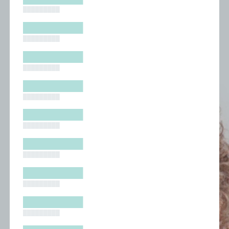
█████████
█████████
█████████
█████████
█████████
█████████
█████████
█████████
█████████
█████████
█████████
█████████
█████████
█████████
█████████