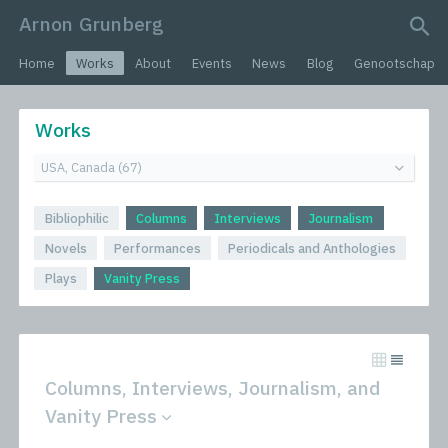
Arnon Grunberg
search query
Home
Works
About
Events
News
Blog
Genootschap
Works
Bibliophilic
Columns
Interviews
Journalism
Novels
Performances
Periodicals and Anthologies
Plays
Vanity Press
Columns, Interviews, Journalism, and
Vanity Press