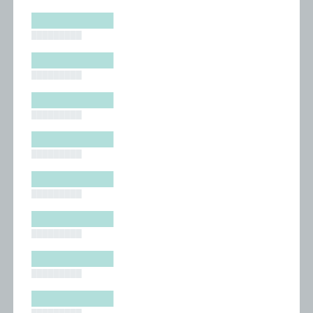
█████████
█████████
█████████
█████████
█████████
█████████
█████████
█████████
█████████
█████████
█████████
█████████
█████████
█████████
█████████
█████████