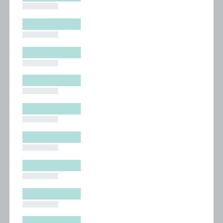
█████████
█████████
█████████
█████████
█████████
█████████
█████████
█████████
█████████
█████████
█████████
█████████
█████████
█████████
█████████
█████████