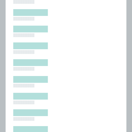
█████████
█████████
█████████
█████████
█████████
█████████
█████████
█████████
█████████
█████████
█████████
█████████
█████████
█████████
█████████
█████████