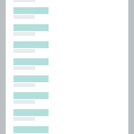
█████████
█████████
█████████
█████████
█████████
█████████
█████████
█████████
█████████
█████████
█████████
█████████
█████████
█████████
█████████