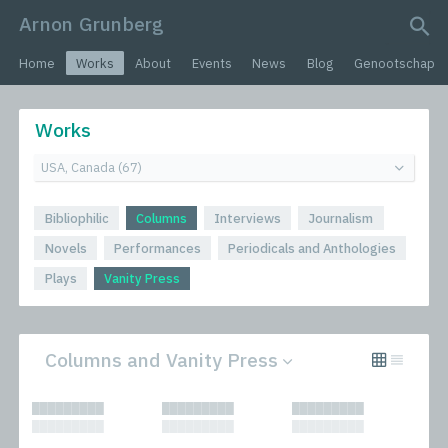
Arnon Grunberg
search query
Home
Works
About
Events
News
Blog
Genootschap
Works
Bibliophilic
Columns
Interviews
Journalism
Novels
Performances
Periodicals and Anthologies
Plays
Vanity Press
Columns and Vanity Press
All
Performances
█████████
█████████
█████████
Bibliophilic
Periodicals and
█████████
█████████
█████████
Columns
Anthologies