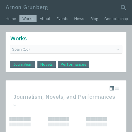
Arnon Grunberg
search query
Home
Works
About
Events
News
Blog
Genootschap
Works
Journalism
Novels
Performances
Journalism, Novels, and Performances
All
Novels
█████████
█████████
█████████
Journalism
Performances
█████████
█████████
█████████