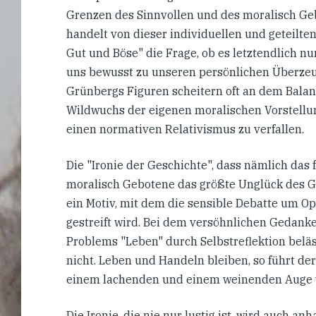
Grenzen des Sinnvollen und des moralisch Ge
handelt von dieser individuellen und geteilten 
Gut und Böse" die Frage, ob es letztendlich n
uns bewusst zu unseren persönlichen Überze
Grünbergs Figuren scheitern oft an dem Balan
Wildwuchs der eigenen moralischen Vorstellu
einen normativen Relativismus zu verfallen.
Die "Ironie der Geschichte", dass nämlich das 
moralisch Gebotene das größte Unglück des Ge
ein Motiv, mit dem die sensible Debatte um O
gestreift wird. Bei dem versöhnlichen Gedank
Problems "Leben" durch Selbstreflektion bel
nicht. Leben und Handeln bleiben, so führt der
einem lachenden und einem weinenden Auge v
Die Ironie, die nie nur lustig ist, wird auch 