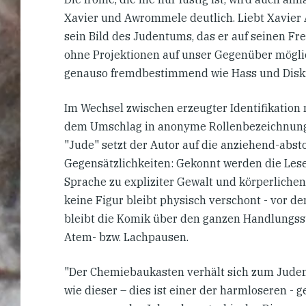
Xavier und Awrommele deutlich. Liebt Xavier
sein Bild des Judentums, das er auf seinen Fre
ohne Projektionen auf unser Gegenüber möglich
genauso fremdbestimmend wie Hass und Disk
Im Wechsel zwischen erzeugter Identifikatio
dem Umschlag in anonyme Rollenbezeichnung
"Jude" setzt der Autor auf die anziehend-ab
Gegensätzlichkeiten: Gekonnt werden die Les
Sprache zu expliziter Gewalt und körperliche
keine Figur bleibt physisch verschont - vor de
bleibt die Komik über den ganzen Handlungsst
Atem- bzw. Lachpausen.
"Der Chemiebaukasten verhält sich zum Juden 
wie dieser – dies ist einer der harmloseren - 