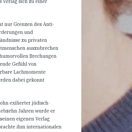
 Verlag sich zu einer
cht nur Grenzen des Anti-
orderungen und
ändnisse zu privaten
 Mitmenschen auszubrechen
e humorvollen Brechungen
igende Gefühl von
ierbare Lachmomente
erden dabei gekonnt
hn exilierter jüdisch-
siebzehn Jahren wurde er
 seinen eigenen Verlag
brachte ihm internationalen