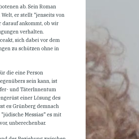
botenen ab. Sein Roman
Welt, er stellt "jenseits von
ur darauf ankommt, ob wir
ugungen verhalten.
ceakt, sich dabei vor dem
ngen zu schützen ohne in
für die eine Person
genübers sein kann, ist
pfer- und TäterInnentum
engerüst einer Lösung des
ässt es Grünberg demnach
 "jüdische Messias" es mit
or, unberechenbar.
anhand der Beziehung zwischen