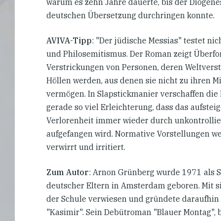
warum es zehn Jahre dauerte, bis der Diogenes
deutschen Übersetzung durchringen konnte.
AVIVA-Tipp
: "Der jüdische Messias" testet ni
und Philosemitismus. Der Roman zeigt Überf
Verstrickungen von Personen, deren Weltverst
Höllen werden, aus denen sie nicht zu ihren
vermögen. In Slapstickmanier verschaffen di
gerade so viel Erleichterung, dass das aufste
Verlorenheit immer wieder durch unkontroll
aufgefangen wird. Normative Vorstellungen w
verwirrt und irritiert.
Zum Autor
: Arnon Grünberg wurde 1971 als So
deutscher Eltern in Amsterdam geboren. Mit 
der Schule verwiesen und gründete daraufhin
"Kasimir". Sein Debütroman "Blauer Montag", 