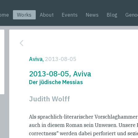
ome
Works
About
Events
News
Blog
Geno
Aviva,
2013-08-05
2013-08-05, Aviva
Der jüdische Messias
Judith Wolff
Als sprachlich-literarischer Vorschlaghammer 
auch in diesem Roman sein Unwesen. Unsere K
correctness" werden dabei perforiert und sezier