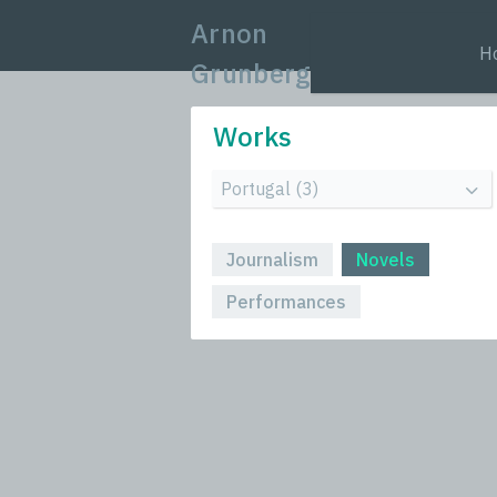
Arnon
H
Grunberg
Works
Journalism
Novels
Performances