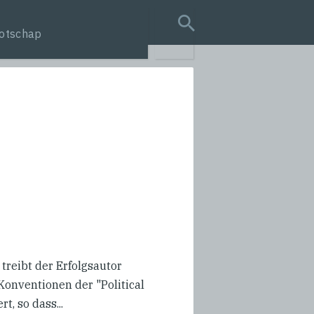
otschap
search query
treibt der Erfolgsautor
onventionen der "Political
t, so dass...