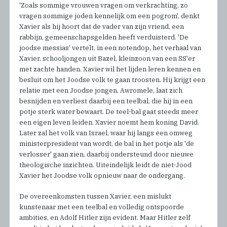
'Zoals sommige vrouwen vragen om verkrachting, zo
vragen sommige joden kennelijk om een pogrom', denkt
Xavier als hij hoort dat de vader van zijn vriend, een
rabbijn, gemeenschapsgelden heeft verduisterd. 'De
joodse messias' vertelt, in een notendop, het verhaal van
Xavier, schooljongen uit Bazel, kleinzoon van een SS'er
met zachte handen. Xavier wil het lijden leren kennen en
besluit om het Joodse volk te gaan troosten. Hij krijgt een
relatie met een Joodse jongen, Awromele, laat zich
besnijden en verliest daarbij een teelbal, die hij in een
potje sterk water bewaart. De teel-bal gaat steeds meer
een eigen leven leiden. Xavier noemt hem koning David.
Later zal het volk van Israel, waar hij langs een omweg
ministerpresident van wordt, de bal in het potje als 'de
verlosser' gaan zien, daarbij ondersteund door nieuwe
theologische inzichten. Uiteindelijk leidt de niet-Jood
Xavier het Joodse volk opnieuw naar de ondergang.
De overeenkomsten tussen Xavier, een mislukt
kunstenaar met een teelbal en volledig ontspoorde
ambities, en Adolf Hitler zijn evident. Maar Hitler zelf