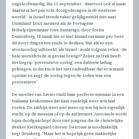
ongeloofwaardig. Na 11 september - daarvoor ook al maar
daarna is het pas echt doorgedrongen in de westerse
wereld - is Israel steeds vaker gelijkgesteld met nazi-
Duitsland. Door mensen als de Portugese
Nobelprijswinnaar Jose Samarago, door Gretta
Duisenberg. Ik maak me er niet kwaad om maar pro-beer
dit soort dingen ten einde te denken. Wat als er een
atoomoorlog uitbreekt, als Israel - zoals volgens velen - de
hele wereldvrede in gevaar brengt? Zeker na Irak heeft
het begrip 'preventieve oorlog' een dubbele lading
gekregen, in die zin is het niet ondenkbaar dat er iemand
opstaat en zegt: de oorlog tegen de Joden was een
preventieve.'
De moeder van Xavier vindt haar perfecte minnaar in een
Italiaans keukenmes dat haar eindelijk weer iets laat
voelen. De rabbijn weet niet meer op wie hij nou eigenlijk
wacht, op de messias of op de antisemiet. Awromele wordt
bijna doodgeschopt door vier jongens die de christelijke
denker Kierkegaard citeren. De ironie is noodzakelijk,
zegt Grunberg. "Maar het is hopelijk geen makkelijke