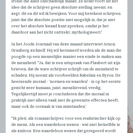
ironie die alles onschadelijk maakt. Ze komt voort uit het
idee dat de schrijver geen absolute stelling neemt, en
zegt: dit en dit wil ik bewijzen. Voor mij betekent schrijven
juist dat die absolute positie niet mogelijk is, dat je niet
over het absolute kwaad kunt spreken, omdat je het
daardoor aan het zicht onttrekt, mythologiseert.'
In het Joods Journaal van deze maand interviewt Arnon
Grunberg zichzelf. Hij wil herinnerd worden als de man die
poogde op een menselijke manier een einde te maken aan
de mensheid. "Ja, dat is een uitspraak van Flaubert uit zijn
brieven, dat de ware schrijver schrijft om de mensheid te
schaden. Hij noemt als voorbeelden Rabelais en Byron. De
heersende moraal - 'normen en waarden' - is op het eerste
gezicht zeer humaan, juist, menslievend, vredig.
Tegelijkertijd moet je concluderen dat die moraal in
praktijk niet alleen vaak niet de gewenste effecten heeft,
maar ook de oorzaak is van misstanden.'
"Ik pleit, als romanschrijver, voor een realistischer kijk op
de mens. Als een waardeloos wezen - wat niet hetzelfde is
als zinloos. Een waardeloos wezen dat geregeerd wordt