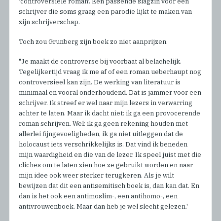
'controversiele roman'. Een passende slagzin voor een
schrijver die soms graag een parodie lijkt te maken van
zijn schrijverschap.
Toch zou Grunberg zijn boek zo niet aanprijzen.
"Je maakt de controverse bij voorbaat al belachelijk.
Tegelijkertijd vraag ik me af of een roman ueberhaupt nog
controversieel kan zijn. De werking van literatuur is
minimaal en vooral onderhoudend. Dat is jammer voor een
schrijver. Ik streef er wel naar mijn lezers in verwarring
achter te laten. Maar ik dacht niet: ik ga een provocerende
roman schrijven. Wel: ik ga geen rekening houden met
allerlei fijngevoeligheden, ik ga niet uitleggen dat de
holocaust iets verschrikkelijks is. Dat vind ik beneden
mijn waardigheid en die van de lezer. Ik speel juist met die
cliches om te laten zien hoe ze gebruikt worden en naar
mijn idee ook weer sterker terugkeren. Als je wilt
bewijzen dat dit een antisemitisch boek is, dan kan dat. En
dan is het ook een antimoslim-, een antihomo-, een
antivrouwenboek. Maar dan heb je wel slecht gelezen.'