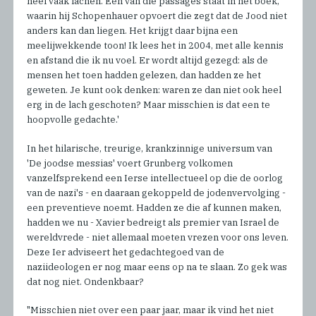
heel vaak lachen. Een van die passages staat in het boek,
waarin hij Schopenhauer opvoert die zegt dat de Jood niet
anders kan dan liegen. Het krijgt daar bijna een
meelijwekkende toon! Ik lees het in 2004, met alle kennis
en afstand die ik nu voel. Er wordt altijd gezegd: als de
mensen het toen hadden gelezen, dan hadden ze het
geweten. Je kunt ook denken: waren ze dan niet ook heel
erg in de lach geschoten? Maar misschien is dat een te
hoopvolle gedachte.'
In het hilarische, treurige, krankzinnige universum van
'De joodse messias' voert Grunberg volkomen
vanzelfsprekend een Ierse intellectueel op die de oorlog
van de nazi's - en daaraan gekoppeld de jodenvervolging -
een preventieve noemt. Hadden ze die af kunnen maken,
hadden we nu - Xavier bedreigt als premier van Israel de
wereldvrede - niet allemaal moeten vrezen voor ons leven.
Deze Ier adviseert het gedachtegoed van de
naziideologen er nog maar eens op na te slaan. Zo gek was
dat nog niet. Ondenkbaar?
"Misschien niet over een paar jaar, maar ik vind het niet