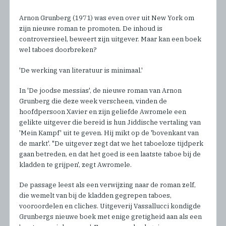
Arnon Grunberg (1971) was even over uit New York om
zijn nieuwe roman te promoten. De inhoud is
controversieel, beweert zijn uitgever. Maar kan een boek
wel taboes doorbreken?
'De werking van literatuur is minimaal.'
In 'De joodse messias', de nieuwe roman van Arnon
Grunberg die deze week verscheen, vinden de
hoofdpersoon Xavier en zijn geliefde Awromele een
gelikte uitgever die bereid is hun Jiddische vertaling van
'Mein Kampf' uit te geven. Hij mikt op de 'bovenkant van
de markt'. "De uitgever zegt dat we het taboeloze tijdperk
gaan betreden, en dat het goed is een laatste taboe bij de
kladden te grijpen', zegt Awromele.
De passage leest als een verwijzing naar de roman zelf,
die wemelt van bij de kladden gegrepen taboes,
vooroordelen en cliches. Uitgeverij Vassallucci kondigde
Grunbergs nieuwe boek met enige gretigheid aan als een