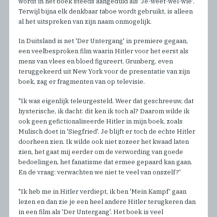
wordt in het boek steeds aangeduid als 'Je-weet-wel-wie'.
Terwijl bijna elk denkbaar taboe wordt gebruikt, is alleen
al het uitspreken van zijn naam onmogelijk.
In Duitsland is net 'Der Untergang' in premiere gegaan,
een veelbesproken film waarin Hitler voor het eerst als
mens van vlees en bloed figureert. Grunberg, even
teruggekeerd uit New York voor de presentatie van zijn
boek, zag er fragmenten van op televisie.
"Ik was eigenlijk teleurgesteld. Weer dat geschreeuw, dat
hysterische, ik dacht: dit ken ik toch al? Daarom wilde ik
ook geen gefictionaliseerde Hitler in mijn boek, zoals
Mulisch doet in 'Siegfried'. Je blijft er toch de echte Hitler
doorheen zien. Ik wilde ook niet zozeer het kwaad laten
zien, het gaat mij eerder om de verwording van goede
bedoelingen, het fanatisme dat ermee gepaard kan gaan.
En de vraag: verwachten we niet te veel van onszelf?'
"Ik heb me in Hitler verdiept, ik ben 'Mein Kampf' gaan
lezen en dan zie je een heel andere Hitler terugkeren dan
in een film als 'Der Untergang'. Het boek is veel