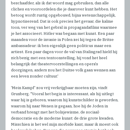
beschaafder, als ik dat woord mag gebruiken, dan alle
cliches en vooroordelen die je daarover kunt hebben. Het
betoog wordt rustig opgebouwd, bijna wetenschappelijk,
hypnotiserend. Dat is ook precies het gevaar, die kalme
toon, ver weg van het gebral in propagandafilms waarmee
je het associeert. Hitler was begaan met kunst. Een paar
maanden voor de invasie in Polen zei hij tegen de Britse
ambassadeur: ik ben eigenlijk geen politicus maar een
artiest. Een paar dagen voor de val van Stalingrad hield hij
zich bezig met een tentoonstelling, hij vond het heel
belangrijk dat theatervoorstellingen en opera's
doorgingen, anders zou het Duitse volk gaan wennen aan
een leven zonder cultuur.'
'Mein Kampf' zou vrij verkrijgbaar moeten zijn, vindt
Grunberg. "Vooral het begin is interessant, als hij uitlegt
waar hij is geboren, waarom hij kunstschilder is geworden,
waarom hij naar Wenen is gegaan, hoe hij de Joden in
verband brengt met het bolsjewisme, de sociaal-
democratie en de moderne kunst: de drie grote kwaden.
Misschien is het wel mijn morbide kant, maar ik moest ook