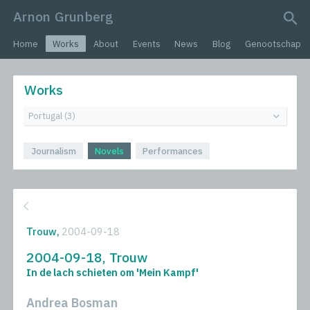
Arnon Grunberg
search query
Home
Works
About
Events
News
Blog
Genootschap
Works
Journalism
Novels
Performances
Trouw,
2004-09-18
2004-09-18, Trouw
In de lach schieten om 'Mein Kampf'
Andrea Bosman