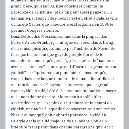
jeunes sionistes. A la lumière des faits d’armes de son
grand-père, qui était SS, il se considère comme “le
paradoxe de l’Histoire”. Mais on peut aussi penser qu’il
est hanté par l’esprit des lieux : c’est en effet à Bâle, la ville
où habite Xavier, que Theodor Herzl organisa en 1896 le
premier Congrès sioniste.
Dans De Joodse Messias, comme dans la plupart des
livres d’Arnon Grunberg, l’intrigue est secondaire. Il s’agit
d’un roman picaresque, animé par l’ambition de Xavier de
faire partie (en tant que goy) du peuple élu et de le
consoler du mieux qu’il peut. Après sa période “natation
avec les sionistes”, il entreprend d’écrire “le grand roman
yiddish”, car “qu’est-ce qui peut mieux consoler qu’un
roman dans une langue dont tout le monde dit qu’elle est
en train de mourir ?” Lorsqu’il s’aperçoit que le grand
roman yiddish a déjà été écrit, notamment par Vous-savez-
qui – nom donné dans tout le roman à Adolf Hitler –,
Xavier décide qu’il n’a plus qu’à traduire Mein Kampf en
yiddish, une tâche à laquelle il consacrera tout son temps
libre, d’autant qu’il doit d’abord apprendre le yiddish.
Le style est la qualité majeure de Grunberg. Son ADN
littéraire transparaît dans chaque paragraphe qu’il écrit.