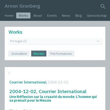
Arnon Grunberg
search query
Home
Works
About
Events
News
Blog
Genootschap
Works
Journalism
Novels
Performances
Courrier International,
2004-12-02
2004-12-02, Courrier International
Une Réflexion sur la cruauté du monde; L’homme qui
se prenait pour le Messie