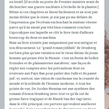
en Israël. [Il accède au poste de Premier ministre avant de
déclencher une guerre nucléaire à l’échelle de la planète.]
Même si ces chapitres se lisent facilement et ne sont pas
moins drôles que le reste, je n’ai pas pu me défaire de
l’impression que l’écrivain enclenchait la sixième vitesse
parce qu’il ne savait pas très bien comment conclure.
L’apocalypse sur laquelle se clôt le livre tient d’ailleurs
beaucoup du deus ex machina.
Mais un livre n’existe pas uniquement par son intrigue et
son dénouement. Le “grand roman yiddish” de Grunberg
est bien plus qu’une variation sur le vieux thème du jeune
homme qui pense être le Messie : c’est un festin de belles
formules et de plaisanteries macabres ; une façon de
régler ses comptes avec les précautions dont on
s’entoure aux Pays-Bas pour parler des Juifs et du passé
juif ; et, surtout, une vision de cauchemar sur la cruauté du
monde et la solitude de l’homme moderne. A tous les
points de vue, De Joodse Messias est une synthèse des
romans d’Arnon Grunberg (avec tout ce qu’ils ont de
grosse farce tragique) et de Marek Van der Jagt (avec,
dans le rôle principal, ces pervers qui veulent améliorer