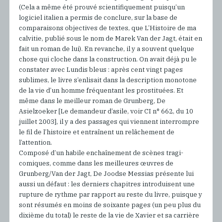
(Cela a même été prouvé scientifiquement puisqu’un
logiciel italien a permis de conclure, sur la base de
comparaisons objectives de textes, que L’Histoire de ma
calvitie, publié sous le nom de Marek Van der Jagt, était en
fait un roman de lui). En revanche, il y a souvent quelque
chose qui cloche dans la construction. On avait déjà pu le
constater avec Lundis bleus : après cent vingt pages
sublimes, le livre s’enlisait dans la description monotone
de la vie d’un homme fréquentant les prostituées. Et
même dans le meilleur roman de Grunberg, De
Asielzoeker [Le demandeur d’asile, voir CI n° 662, du 10
juillet 2003], il y a des passages qui viennent interrompre
le fil de l’histoire et entraînent un relâchement de
l’attention.
Composé d’un habile enchaînement de scènes tragi-
comiques, comme dans les meilleures œuvres de
Grunberg/Van der Jagt, De Joodse Messias présente lui
aussi un défaut : les derniers chapitres introduisent une
rupture de rythme par rapport au reste du livre, puisque y
sont résumés en moins de soixante pages (un peu plus du
dixième du total) le reste de la vie de Xavier et sa carrière