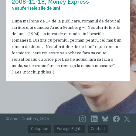
2008-11-18, Money Express
Nesuferitele zile de luni
Dupa mai bine de 14 de la publicare, romanul de debut al
scriitorului olandez Arnon Grunberg – „Nesuferitele zile
de luni“ (1994) – a intrat de curand si in librariile
romanesti. Distins cu premiul german pentru cel mai bun
roman de debut, „Nesuferitele zile de luni“ e „un roman
formidabil care reuseste sa socheze fara sa caute
senzationalul cu orice pret, sa fie actual fara sa faca o
moda, sa fie ironic fara sa recurga la cinism muscator“
(„Les Inrockuptibles“).
© Arnon Grunberg 2026
Colophon
Foreign Rights
Contact