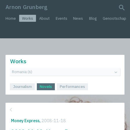
Arnon Grunberg
search query
Home
Works
About
Events
News
Blog
Genootschap
Works
Journalism
Novels
Performances
Money Express,
2008-11-18