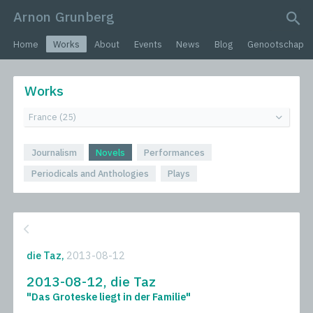
Arnon Grunberg
search query
Home
Works
About
Events
News
Blog
Genootschap
Works
Journalism
Novels
Performances
Periodicals and Anthologies
Plays
die Taz,
2013-08-12
2013-08-12, die Taz
"Das Groteske liegt in der Familie"