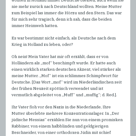
wollten in Holland immer Deutsche bleiben, auch wenn sie
nie mehr zurück nach Deutschland wollten. Meine Mutter
zum Beispiel las immer die Hörzu und den Stern. Das war
für mich sehr tragisch, denn ich sah, dass die beiden
immer Heimweh hatten.
Es war bestimmt nicht einfach, als Deutsche nach dem
Krieg in Holland zu leben, oder?
Oh nein! Mein Vater hat mir oft erzählt, dass er von
Holländern als „mof“ beschimpft wurde. Er hatte auch
einen wirklich starken deutschen Akzent, viel stärker als
meine Mutter. „Mof“ ist ein schlimmes Schimpfwort für
Deutsche. [Das Wort „mof“ wird im Niederländischen seit
der frühen Neuzeit spöttisch verwendet und ist
vermutlich abgeleitet von „Muff“ und „muffig“; d. Red.].
Ihr Vater floh vor den Nazis in die Niederlande, Ihre
Mutter überlebte mehrere Konzentrationslager. In „Der
jüdische Messias“ erzählen Sie nun von einem promisken
Rabbiner, von einem halbblinden und geldgierigen
Beschneider, von einer orthodoxen Jüdin mit schief