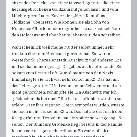
sitzender Perücke, von einer Mossad-Agentin, die einen
herausgebrochenen Goldzahn mitgehen lässt, und vom
Möchtergern-Juden Xavier, der „Mein Kampf ins
Jiddische“ übersetzt. Wie können Sie als Sohn von
Holocaust-Überlebenden eigentlich so sarkastisch über
den Holocaust und über heute lebende Juden schreiben?
Wahrscheinlich weil meine Mutter selbst immer sehr
trocken über den Holocaust geredet hat. Sie war in
Westerbork, Theresienstadt, Auschwitz und anderen KZs,
und sie hat immer gesagt: Da gab es auch nette Leute. Sie
bekam zum Beispiel oft Komplimente von den Nazis.
Einmal sagte sie: „Ich war sehr schön im KZ. Das hat mir
das Leben gerettet.“ Und wenn meine Schwester und ich
nicht gehorchten, schimpfte sie: „In Auschwitz war ich
glücklicher als bei euch.“ Sie hat das offenbar wirklich so
erlebt. Dass ihre eigenen Eltern ermordet wurden, wusste
sie noch nicht, als sie im KZ war. Das hat sie erst nach dem
Krieg erfahren. Trotzdem hat sie später so was gesagt. Sie
sehen: Der Sinn fürs Groteske liegt bei uns in der Familie.
Ich musste das gar nicht erfinden. Es war einfach da.