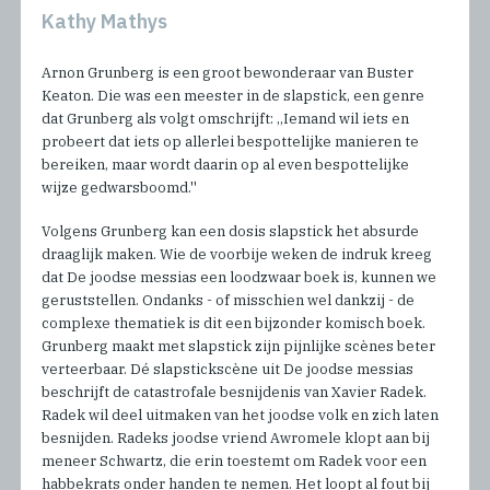
Kathy Mathys
Arnon Grunberg is een groot bewonderaar van Buster
Keaton. Die was een meester in de slapstick, een genre
dat Grunberg als volgt omschrijft: ,,Iemand wil iets en
probeert dat iets op allerlei bespottelijke manieren te
bereiken, maar wordt daarin op al even bespottelijke
wijze gedwarsboomd.''
Volgens Grunberg kan een dosis slapstick het absurde
draaglijk maken. Wie de voorbije weken de indruk kreeg
dat De joodse messias een loodzwaar boek is, kunnen we
geruststellen. Ondanks - of misschien wel dankzij - de
complexe thematiek is dit een bijzonder komisch boek.
Grunberg maakt met slapstick zijn pijnlijke scènes beter
verteerbaar. Dé slapstickscène uit De joodse messias
beschrijft de catastrofale besnijdenis van Xavier Radek.
Radek wil deel uitmaken van het joodse volk en zich laten
besnijden. Radeks joodse vriend Awromele klopt aan bij
meneer Schwartz, die erin toestemt om Radek voor een
habbekrats onder handen te nemen. Het loopt al fout bij