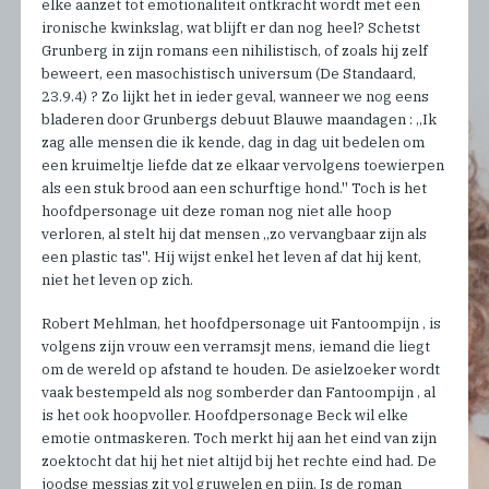
elke aanzet tot emotionaliteit ontkracht wordt met een
ironische kwinkslag, wat blijft er dan nog heel? Schetst
Grunberg in zijn romans een nihilistisch, of zoals hij zelf
beweert, een masochistisch universum (De Standaard,
23.9.4) ? Zo lijkt het in ieder geval, wanneer we nog eens
bladeren door Grunbergs debuut Blauwe maandagen : ,,Ik
zag alle mensen die ik kende, dag in dag uit bedelen om
een kruimeltje liefde dat ze elkaar vervolgens toewierpen
als een stuk brood aan een schurftige hond.'' Toch is het
hoofdpersonage uit deze roman nog niet alle hoop
verloren, al stelt hij dat mensen ,,zo vervangbaar zijn als
een plastic tas''. Hij wijst enkel het leven af dat hij kent,
niet het leven op zich.
Robert Mehlman, het hoofdpersonage uit Fantoompijn , is
volgens zijn vrouw een verramsjt mens, iemand die liegt
om de wereld op afstand te houden. De asielzoeker wordt
vaak bestempeld als nog somberder dan Fantoompijn , al
is het ook hoopvoller. Hoofdpersonage Beck wil elke
emotie ontmaskeren. Toch merkt hij aan het eind van zijn
zoektocht dat hij het niet altijd bij het rechte eind had. De
joodse messias zit vol gruwelen en pijn. Is de roman