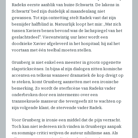
Radeks eerste aanblik van huize Schwartz. De lakens in
Schwartz' bed zijn duidelijk al maandenlang niet
gewassen. Tot zijn ontzetting stelt Radek vast dat zijn
besnijder halfblind is. Natuurlijk loopt het mis: ,,Wat zich
tussen Xaviers benen bevond was de lachspiegel van het
geslachtsdeel''. Vierentwintig uur later wordt een
doodzieke Xavier afgeleverd in het hospitaal; hij zal het
voortaan met één teelbal moeten stellen.
Grunberg is niet enkel een meester in groots opgezette
slapstickscènes. In bijna al zijn dialogen zitten komische
accenten en telkens wanneer dramatiek de kop dreigt op
te steken, komt Grunberg aanzetten met een ironische
bemerking. Zo wordt de sterfscène van Radeks vader
onderbroken door een intermezzo over een
transseksuele masseur die tevergeefs zit te wachten op
zijn volgende klant, de stervende vader Radek.
Voor Grunberg is ironie een middel dat de pijn verzacht.
Toch kan niet iedereen zich vinden in Grunbergs aanpak
en sommige critici wrijven de auteur nihilisme aan. Als