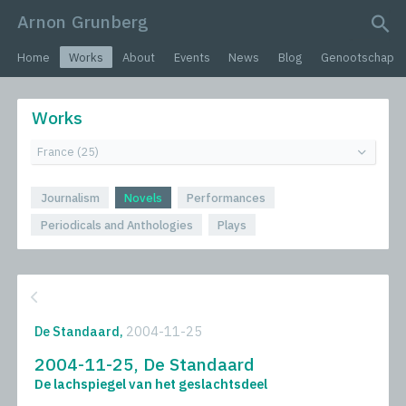
Arnon Grunberg
search query
Home
Works
About
Events
News
Blog
Genootschap
Works
Journalism
Novels
Performances
Periodicals and Anthologies
Plays
De Standaard,
2004-11-25
2004-11-25, De Standaard
De lachspiegel van het geslachtsdeel