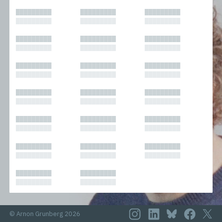
█████████
█████████
█████████
█████████
█████████
█████████
█████████
█████████
█████████
█████████
█████████
█████████
█████████
█████████
█████████
█████████
█████████
█████████
█████████
█████████
█████████
█████████
█████████
█████████
█████████
█████████
█████████
█████████
█████████
█████████
█████████
█████████
█████████
█████████
█████████
█████████
█████████
█████████
█████████
█████████
© Arnon Grunberg 2026