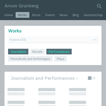
Arnon Grunberg
search query
Home
Works
About
Events
News
Blog
Genootschap
Works
Journalism
Novels
Performances
Periodicals and Anthologies
Plays
Journalism and Performances
All
Periodicals and
█████████
█████████
█████████
Journalism
Anthologies
█████████
█████████
█████████
Novels
Plays
Performances
█████████
█████████
█████████