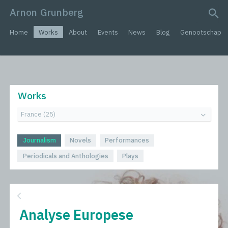
Arnon Grunberg
search query
Home
Works
About
Events
News
Blog
Genootschap
Works
Journalism
Novels
Performances
Periodicals and Anthologies
Plays
Analyse Europese