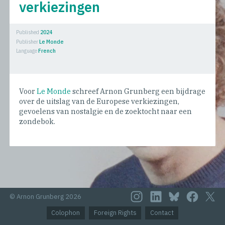
verkiezingen
Published
2024
Publisher
Le Monde
Language
French
Voor
Le Monde
schreef Arnon Grunberg een bijdrage
over de uitslag van de Europese verkiezingen,
gevoelens van nostalgie en de zoektocht naar een
zondebok.
© Arnon Grunberg 2026
Colophon
Foreign Rights
Contact