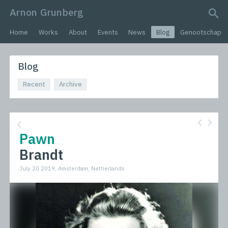
Arnon Grunberg
search query
Home
Works
About
Events
News
Blog
Genootschap
Blog
Recent
Archive
Pawn
Brandt
July 20 2019, Amsterdam, Netherlands