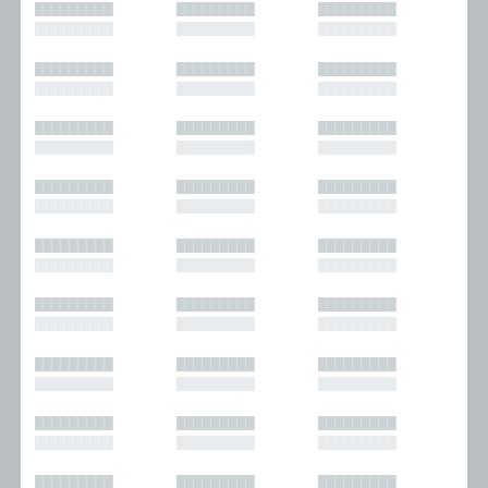
█████████
█████████
█████████
█████████
█████████
█████████
█████████
█████████
█████████
█████████
█████████
█████████
█████████
█████████
█████████
█████████
█████████
█████████
█████████
█████████
█████████
█████████
█████████
█████████
█████████
█████████
█████████
█████████
█████████
█████████
█████████
█████████
█████████
█████████
█████████
█████████
█████████
█████████
█████████
█████████
█████████
█████████
█████████
█████████
█████████
█████████
█████████
█████████
█████████
█████████
█████████