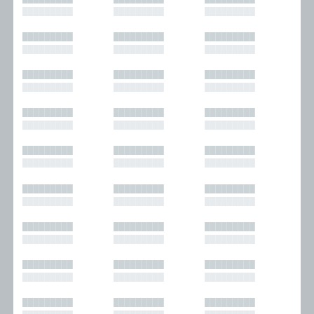
█████████
█████████
█████████
█████████
█████████
█████████
█████████
█████████
█████████
█████████
█████████
█████████
█████████
█████████
█████████
█████████
█████████
█████████
█████████
█████████
█████████
█████████
█████████
█████████
█████████
█████████
█████████
█████████
█████████
█████████
█████████
█████████
█████████
█████████
█████████
█████████
█████████
█████████
█████████
█████████
█████████
█████████
█████████
█████████
█████████
█████████
█████████
█████████