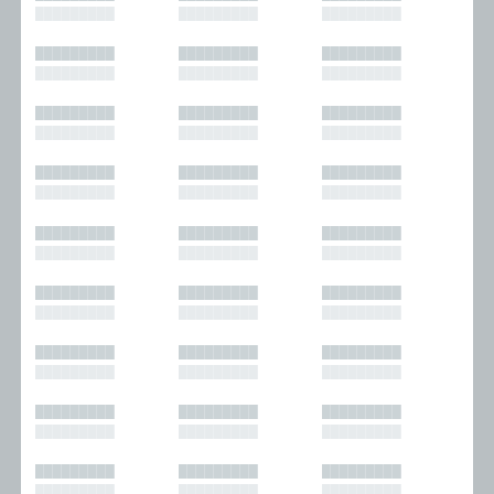
█████████
█████████
█████████
█████████
█████████
█████████
█████████
█████████
█████████
█████████
█████████
█████████
█████████
█████████
█████████
█████████
█████████
█████████
█████████
█████████
█████████
█████████
█████████
█████████
█████████
█████████
█████████
█████████
█████████
█████████
█████████
█████████
█████████
█████████
█████████
█████████
█████████
█████████
█████████
█████████
█████████
█████████
█████████
█████████
█████████
█████████
█████████
█████████
█████████
█████████
█████████