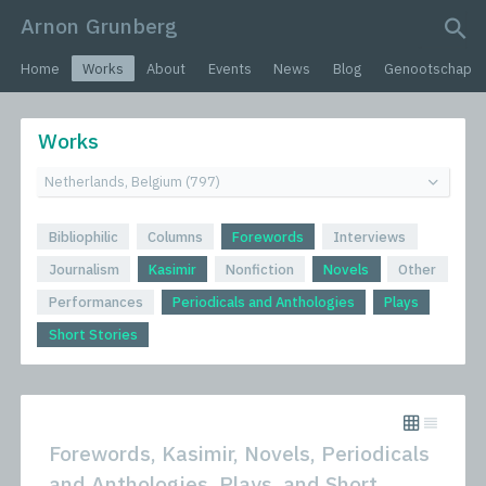
Arnon Grunberg
search query
Home
Works
About
Events
News
Blog
Genootschap
Works
Bibliophilic
Columns
Forewords
Interviews
Journalism
Kasimir
Nonfiction
Novels
Other
Performances
Periodicals and Anthologies
Plays
Short Stories
Forewords, Kasimir, Novels, Periodicals
and Anthologies, Plays, and Short