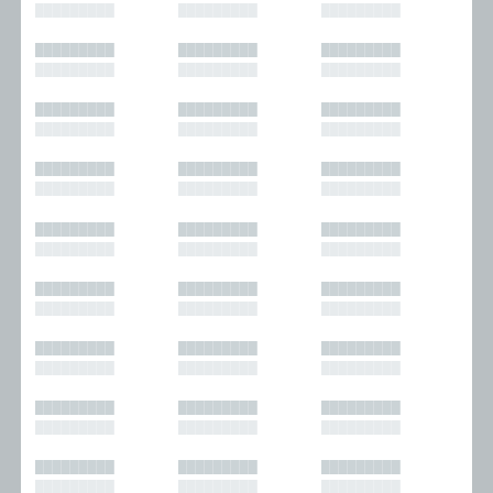
█████████
█████████
█████████
█████████
█████████
█████████
█████████
█████████
█████████
█████████
█████████
█████████
█████████
█████████
█████████
█████████
█████████
█████████
█████████
█████████
█████████
█████████
█████████
█████████
█████████
█████████
█████████
█████████
█████████
█████████
█████████
█████████
█████████
█████████
█████████
█████████
█████████
█████████
█████████
█████████
█████████
█████████
█████████
█████████
█████████
█████████
█████████
█████████
█████████
█████████
█████████