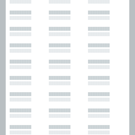
█████████
█████████
█████████
█████████
█████████
█████████
█████████
█████████
█████████
█████████
█████████
█████████
█████████
█████████
█████████
█████████
█████████
█████████
█████████
█████████
█████████
█████████
█████████
█████████
█████████
█████████
█████████
█████████
█████████
█████████
█████████
█████████
█████████
█████████
█████████
█████████
█████████
█████████
█████████
█████████
█████████
█████████
█████████
█████████
█████████
█████████
█████████
█████████
█████████
█████████
█████████