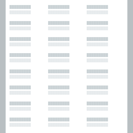
█████████
█████████
█████████
█████████
█████████
█████████
█████████
█████████
█████████
█████████
█████████
█████████
█████████
█████████
█████████
█████████
█████████
█████████
█████████
█████████
█████████
█████████
█████████
█████████
█████████
█████████
█████████
█████████
█████████
█████████
█████████
█████████
█████████
█████████
█████████
█████████
█████████
█████████
█████████
█████████
█████████
█████████
█████████
█████████
█████████
█████████
█████████
█████████