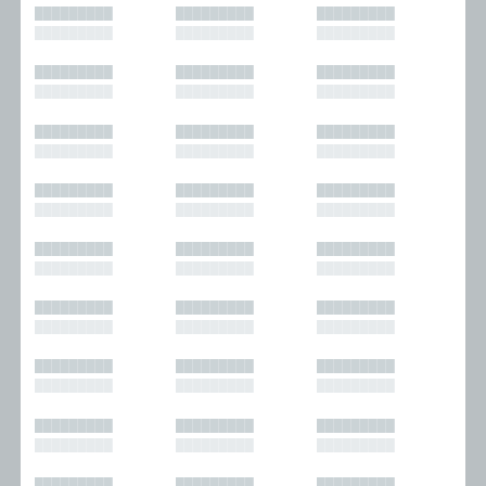
█████████
█████████
█████████
█████████
█████████
█████████
█████████
█████████
█████████
█████████
█████████
█████████
█████████
█████████
█████████
█████████
█████████
█████████
█████████
█████████
█████████
█████████
█████████
█████████
█████████
█████████
█████████
█████████
█████████
█████████
█████████
█████████
█████████
█████████
█████████
█████████
█████████
█████████
█████████
█████████
█████████
█████████
█████████
█████████
█████████
█████████
█████████
█████████
█████████
█████████
█████████