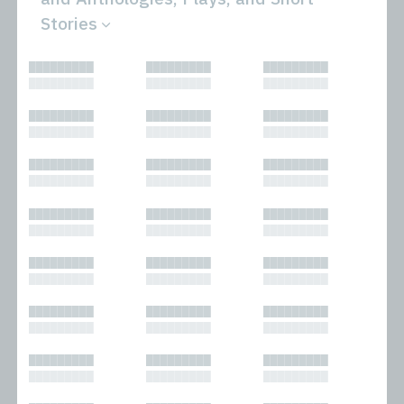
Stories
All
Novels
█████████
█████████
█████████
Bibliophilic
Other
█████████
█████████
█████████
Columns
Performances
Forewords
Periodicals and
█████████
█████████
█████████
Interviews
Anthologies
█████████
█████████
█████████
Journalism
Plays
Kasimir
Short Stories
█████████
█████████
█████████
Nonfiction
█████████
█████████
█████████
█████████
█████████
█████████
█████████
█████████
█████████
█████████
█████████
█████████
█████████
█████████
█████████
█████████
█████████
█████████
█████████
█████████
█████████
█████████
█████████
█████████
█████████
█████████
█████████