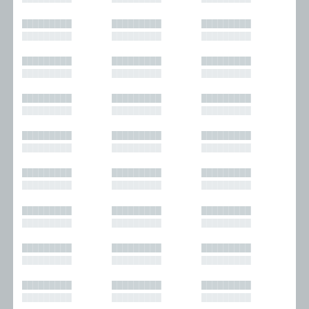
█████████
█████████
█████████
█████████
█████████
█████████
█████████
█████████
█████████
█████████
█████████
█████████
█████████
█████████
█████████
█████████
█████████
█████████
█████████
█████████
█████████
█████████
█████████
█████████
█████████
█████████
█████████
█████████
█████████
█████████
█████████
█████████
█████████
█████████
█████████
█████████
█████████
█████████
█████████
█████████
█████████
█████████
█████████
█████████
█████████
█████████
█████████
█████████