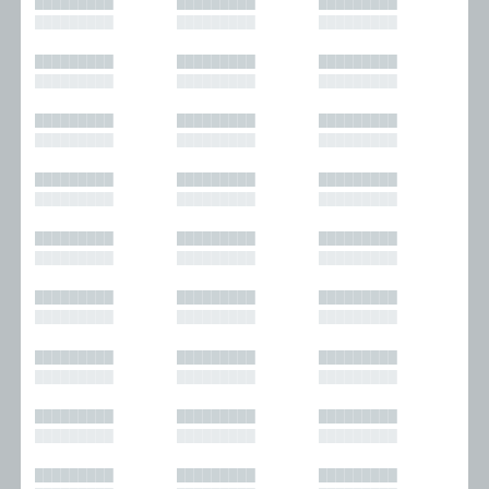
█████████
█████████
█████████
█████████
█████████
█████████
█████████
█████████
█████████
█████████
█████████
█████████
█████████
█████████
█████████
█████████
█████████
█████████
█████████
█████████
█████████
█████████
█████████
█████████
█████████
█████████
█████████
█████████
█████████
█████████
█████████
█████████
█████████
█████████
█████████
█████████
█████████
█████████
█████████
█████████
█████████
█████████
█████████
█████████
█████████
█████████
█████████
█████████
█████████
█████████
█████████